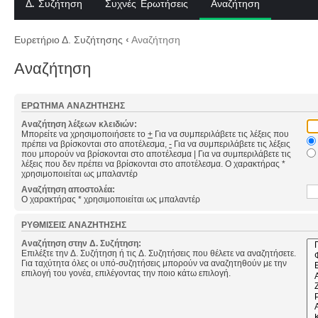
Δ. Συζήτηση
Συχνές Ερωτήσεις
Αναζήτηση
Ευρετήριο Δ. Συζήτησης
‹
Αναζήτηση
Αναζήτηση
ΕΡΏΤΗΜΑ ΑΝΑΖΉΤΗΣΗΣ
Αναζήτηση λέξεων κλειδιών:
Μπορείτε να χρησιμοποιήσετε το
+
Για να συμπεριλάβετε τις λέξεις που
πρέπει να βρίσκονται στο αποτέλεσμα,
-
Για να συμπεριλάβετε τις λέξεις
που μπορούν να βρίσκονται στο αποτέλεσμα
|
Για να συμπεριλάβετε τις
λέξεις που δεν πρέπει να βρίσκονται στο αποτέλεσμα. Ο χαρακτήρας *
χρησιμοποιείται ως μπαλαντέρ
Αναζήτηση αποστολέα:
Ο χαρακτήρας * χρησιμοποιείται ως μπαλαντέρ
ΡΥΘΜΊΣΕΙΣ ΑΝΑΖΉΤΗΣΗΣ
Αναζήτηση στην Δ. Συζήτηση:
Επιλέξτε την Δ. Συζήτηση ή τις Δ. Συζητήσεις που θέλετε να αναζητήσετε.
Για ταχύτητα όλες οι υπό-συζητήσεις μπορούν να αναζητηθούν με την
επιλογή του γονέα, επιλέγοντας την ποιο κάτω επιλογή.