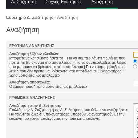
Δ. Συζήτηση
Συχνές Ερωτήσεις
Αναζήτηση
Ευρετήριο Δ. Συζήτησης
‹
Αναζήτηση
Αναζήτηση
ΕΡΏΤΗΜΑ ΑΝΑΖΉΤΗΣΗΣ
Αναζήτηση λέξεων κλειδιών:
Μπορείτε να χρησιμοποιήσετε το
+
Για να συμπεριλάβετε τις λέξεις που
πρέπει να βρίσκονται στο αποτέλεσμα,
-
Για να συμπεριλάβετε τις λέξεις
που μπορούν να βρίσκονται στο αποτέλεσμα
|
Για να συμπεριλάβετε τις
λέξεις που δεν πρέπει να βρίσκονται στο αποτέλεσμα. Ο χαρακτήρας *
χρησιμοποιείται ως μπαλαντέρ
Αναζήτηση αποστολέα:
Ο χαρακτήρας * χρησιμοποιείται ως μπαλαντέρ
ΡΥΘΜΊΣΕΙΣ ΑΝΑΖΉΤΗΣΗΣ
Αναζήτηση στην Δ. Συζήτηση:
Επιλέξτε την Δ. Συζήτηση ή τις Δ. Συζητήσεις που θέλετε να αναζητήσετε.
Για ταχύτητα όλες οι υπό-συζητήσεις μπορούν να αναζητηθούν με την
επιλογή του γονέα, επιλέγοντας την ποιο κάτω επιλογή.