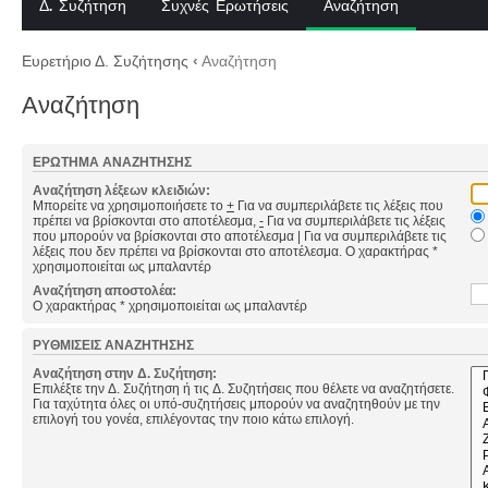
Δ. Συζήτηση
Συχνές Ερωτήσεις
Αναζήτηση
Ευρετήριο Δ. Συζήτησης
‹
Αναζήτηση
Αναζήτηση
ΕΡΏΤΗΜΑ ΑΝΑΖΉΤΗΣΗΣ
Αναζήτηση λέξεων κλειδιών:
Μπορείτε να χρησιμοποιήσετε το
+
Για να συμπεριλάβετε τις λέξεις που
πρέπει να βρίσκονται στο αποτέλεσμα,
-
Για να συμπεριλάβετε τις λέξεις
που μπορούν να βρίσκονται στο αποτέλεσμα
|
Για να συμπεριλάβετε τις
λέξεις που δεν πρέπει να βρίσκονται στο αποτέλεσμα. Ο χαρακτήρας *
χρησιμοποιείται ως μπαλαντέρ
Αναζήτηση αποστολέα:
Ο χαρακτήρας * χρησιμοποιείται ως μπαλαντέρ
ΡΥΘΜΊΣΕΙΣ ΑΝΑΖΉΤΗΣΗΣ
Αναζήτηση στην Δ. Συζήτηση:
Επιλέξτε την Δ. Συζήτηση ή τις Δ. Συζητήσεις που θέλετε να αναζητήσετε.
Για ταχύτητα όλες οι υπό-συζητήσεις μπορούν να αναζητηθούν με την
επιλογή του γονέα, επιλέγοντας την ποιο κάτω επιλογή.