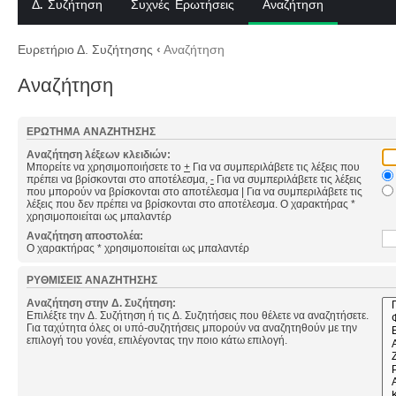
Δ. Συζήτηση
Συχνές Ερωτήσεις
Αναζήτηση
Ευρετήριο Δ. Συζήτησης
‹
Αναζήτηση
Αναζήτηση
ΕΡΏΤΗΜΑ ΑΝΑΖΉΤΗΣΗΣ
Αναζήτηση λέξεων κλειδιών:
Μπορείτε να χρησιμοποιήσετε το
+
Για να συμπεριλάβετε τις λέξεις που
πρέπει να βρίσκονται στο αποτέλεσμα,
-
Για να συμπεριλάβετε τις λέξεις
που μπορούν να βρίσκονται στο αποτέλεσμα
|
Για να συμπεριλάβετε τις
λέξεις που δεν πρέπει να βρίσκονται στο αποτέλεσμα. Ο χαρακτήρας *
χρησιμοποιείται ως μπαλαντέρ
Αναζήτηση αποστολέα:
Ο χαρακτήρας * χρησιμοποιείται ως μπαλαντέρ
ΡΥΘΜΊΣΕΙΣ ΑΝΑΖΉΤΗΣΗΣ
Αναζήτηση στην Δ. Συζήτηση:
Επιλέξτε την Δ. Συζήτηση ή τις Δ. Συζητήσεις που θέλετε να αναζητήσετε.
Για ταχύτητα όλες οι υπό-συζητήσεις μπορούν να αναζητηθούν με την
επιλογή του γονέα, επιλέγοντας την ποιο κάτω επιλογή.