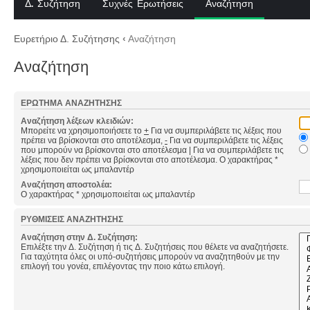
Δ. Συζήτηση
Συχνές Ερωτήσεις
Αναζήτηση
Ευρετήριο Δ. Συζήτησης
‹
Αναζήτηση
Αναζήτηση
ΕΡΏΤΗΜΑ ΑΝΑΖΉΤΗΣΗΣ
Αναζήτηση λέξεων κλειδιών:
Μπορείτε να χρησιμοποιήσετε το
+
Για να συμπεριλάβετε τις λέξεις που
πρέπει να βρίσκονται στο αποτέλεσμα,
-
Για να συμπεριλάβετε τις λέξεις
που μπορούν να βρίσκονται στο αποτέλεσμα
|
Για να συμπεριλάβετε τις
λέξεις που δεν πρέπει να βρίσκονται στο αποτέλεσμα. Ο χαρακτήρας *
χρησιμοποιείται ως μπαλαντέρ
Αναζήτηση αποστολέα:
Ο χαρακτήρας * χρησιμοποιείται ως μπαλαντέρ
ΡΥΘΜΊΣΕΙΣ ΑΝΑΖΉΤΗΣΗΣ
Αναζήτηση στην Δ. Συζήτηση:
Επιλέξτε την Δ. Συζήτηση ή τις Δ. Συζητήσεις που θέλετε να αναζητήσετε.
Για ταχύτητα όλες οι υπό-συζητήσεις μπορούν να αναζητηθούν με την
επιλογή του γονέα, επιλέγοντας την ποιο κάτω επιλογή.