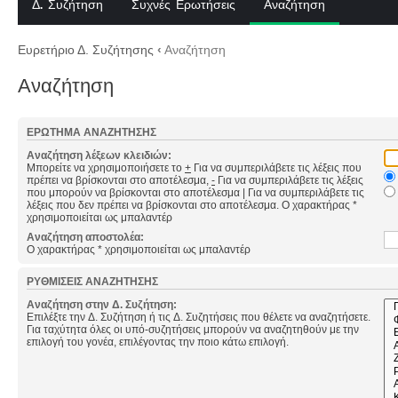
Δ. Συζήτηση
Συχνές Ερωτήσεις
Αναζήτηση
Ευρετήριο Δ. Συζήτησης
‹
Αναζήτηση
Αναζήτηση
ΕΡΏΤΗΜΑ ΑΝΑΖΉΤΗΣΗΣ
Αναζήτηση λέξεων κλειδιών:
Μπορείτε να χρησιμοποιήσετε το
+
Για να συμπεριλάβετε τις λέξεις που
πρέπει να βρίσκονται στο αποτέλεσμα,
-
Για να συμπεριλάβετε τις λέξεις
που μπορούν να βρίσκονται στο αποτέλεσμα
|
Για να συμπεριλάβετε τις
λέξεις που δεν πρέπει να βρίσκονται στο αποτέλεσμα. Ο χαρακτήρας *
χρησιμοποιείται ως μπαλαντέρ
Αναζήτηση αποστολέα:
Ο χαρακτήρας * χρησιμοποιείται ως μπαλαντέρ
ΡΥΘΜΊΣΕΙΣ ΑΝΑΖΉΤΗΣΗΣ
Αναζήτηση στην Δ. Συζήτηση:
Επιλέξτε την Δ. Συζήτηση ή τις Δ. Συζητήσεις που θέλετε να αναζητήσετε.
Για ταχύτητα όλες οι υπό-συζητήσεις μπορούν να αναζητηθούν με την
επιλογή του γονέα, επιλέγοντας την ποιο κάτω επιλογή.