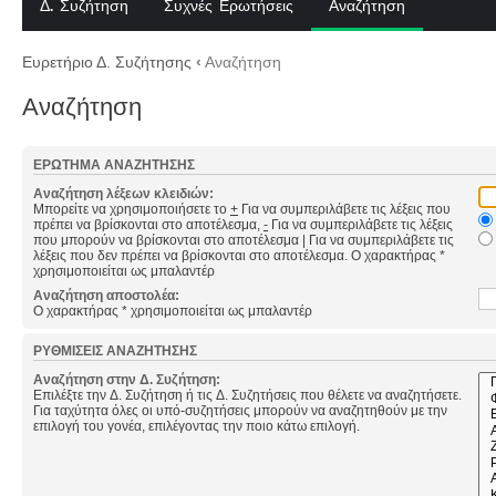
Δ. Συζήτηση
Συχνές Ερωτήσεις
Αναζήτηση
Ευρετήριο Δ. Συζήτησης
‹
Αναζήτηση
Αναζήτηση
ΕΡΏΤΗΜΑ ΑΝΑΖΉΤΗΣΗΣ
Αναζήτηση λέξεων κλειδιών:
Μπορείτε να χρησιμοποιήσετε το
+
Για να συμπεριλάβετε τις λέξεις που
πρέπει να βρίσκονται στο αποτέλεσμα,
-
Για να συμπεριλάβετε τις λέξεις
που μπορούν να βρίσκονται στο αποτέλεσμα
|
Για να συμπεριλάβετε τις
λέξεις που δεν πρέπει να βρίσκονται στο αποτέλεσμα. Ο χαρακτήρας *
χρησιμοποιείται ως μπαλαντέρ
Αναζήτηση αποστολέα:
Ο χαρακτήρας * χρησιμοποιείται ως μπαλαντέρ
ΡΥΘΜΊΣΕΙΣ ΑΝΑΖΉΤΗΣΗΣ
Αναζήτηση στην Δ. Συζήτηση:
Επιλέξτε την Δ. Συζήτηση ή τις Δ. Συζητήσεις που θέλετε να αναζητήσετε.
Για ταχύτητα όλες οι υπό-συζητήσεις μπορούν να αναζητηθούν με την
επιλογή του γονέα, επιλέγοντας την ποιο κάτω επιλογή.