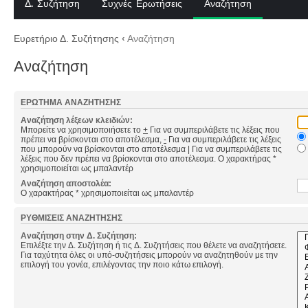
Δ. Συζήτηση
Συχνές Ερωτήσεις
Αναζήτηση
Ευρετήριο Δ. Συζήτησης
‹
Αναζήτηση
Αναζήτηση
ΕΡΏΤΗΜΑ ΑΝΑΖΉΤΗΣΗΣ
Αναζήτηση λέξεων κλειδιών:
Μπορείτε να χρησιμοποιήσετε το
+
Για να συμπεριλάβετε τις λέξεις που
πρέπει να βρίσκονται στο αποτέλεσμα,
-
Για να συμπεριλάβετε τις λέξεις
που μπορούν να βρίσκονται στο αποτέλεσμα
|
Για να συμπεριλάβετε τις
λέξεις που δεν πρέπει να βρίσκονται στο αποτέλεσμα. Ο χαρακτήρας *
χρησιμοποιείται ως μπαλαντέρ
Αναζήτηση αποστολέα:
Ο χαρακτήρας * χρησιμοποιείται ως μπαλαντέρ
ΡΥΘΜΊΣΕΙΣ ΑΝΑΖΉΤΗΣΗΣ
Αναζήτηση στην Δ. Συζήτηση:
Επιλέξτε την Δ. Συζήτηση ή τις Δ. Συζητήσεις που θέλετε να αναζητήσετε.
Για ταχύτητα όλες οι υπό-συζητήσεις μπορούν να αναζητηθούν με την
επιλογή του γονέα, επιλέγοντας την ποιο κάτω επιλογή.