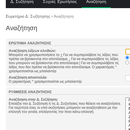
Δ. Συζήτηση
Συχνές Ερωτήσεις
Αναζήτηση
Ευρετήριο Δ. Συζήτησης
‹
Αναζήτηση
Αναζήτηση
ΕΡΏΤΗΜΑ ΑΝΑΖΉΤΗΣΗΣ
Αναζήτηση λέξεων κλειδιών:
Μπορείτε να χρησιμοποιήσετε το
+
Για να συμπεριλάβετε τις λέξεις που
πρέπει να βρίσκονται στο αποτέλεσμα,
-
Για να συμπεριλάβετε τις λέξεις
που μπορούν να βρίσκονται στο αποτέλεσμα
|
Για να συμπεριλάβετε τις
λέξεις που δεν πρέπει να βρίσκονται στο αποτέλεσμα. Ο χαρακτήρας *
χρησιμοποιείται ως μπαλαντέρ
Αναζήτηση αποστολέα:
Ο χαρακτήρας * χρησιμοποιείται ως μπαλαντέρ
ΡΥΘΜΊΣΕΙΣ ΑΝΑΖΉΤΗΣΗΣ
Αναζήτηση στην Δ. Συζήτηση:
Επιλέξτε την Δ. Συζήτηση ή τις Δ. Συζητήσεις που θέλετε να αναζητήσετε.
Για ταχύτητα όλες οι υπό-συζητήσεις μπορούν να αναζητηθούν με την
επιλογή του γονέα, επιλέγοντας την ποιο κάτω επιλογή.