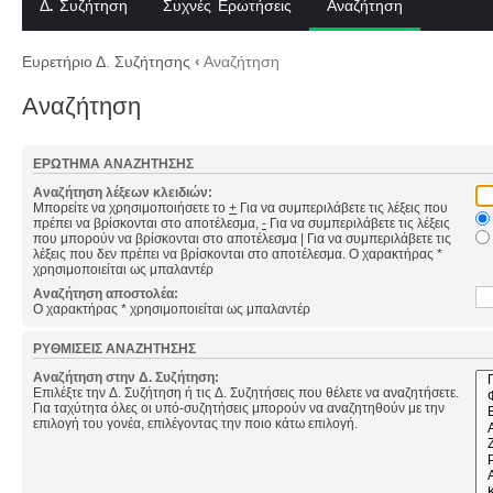
Δ. Συζήτηση
Συχνές Ερωτήσεις
Αναζήτηση
Ευρετήριο Δ. Συζήτησης
‹
Αναζήτηση
Αναζήτηση
ΕΡΏΤΗΜΑ ΑΝΑΖΉΤΗΣΗΣ
Αναζήτηση λέξεων κλειδιών:
Μπορείτε να χρησιμοποιήσετε το
+
Για να συμπεριλάβετε τις λέξεις που
πρέπει να βρίσκονται στο αποτέλεσμα,
-
Για να συμπεριλάβετε τις λέξεις
που μπορούν να βρίσκονται στο αποτέλεσμα
|
Για να συμπεριλάβετε τις
λέξεις που δεν πρέπει να βρίσκονται στο αποτέλεσμα. Ο χαρακτήρας *
χρησιμοποιείται ως μπαλαντέρ
Αναζήτηση αποστολέα:
Ο χαρακτήρας * χρησιμοποιείται ως μπαλαντέρ
ΡΥΘΜΊΣΕΙΣ ΑΝΑΖΉΤΗΣΗΣ
Αναζήτηση στην Δ. Συζήτηση:
Επιλέξτε την Δ. Συζήτηση ή τις Δ. Συζητήσεις που θέλετε να αναζητήσετε.
Για ταχύτητα όλες οι υπό-συζητήσεις μπορούν να αναζητηθούν με την
επιλογή του γονέα, επιλέγοντας την ποιο κάτω επιλογή.