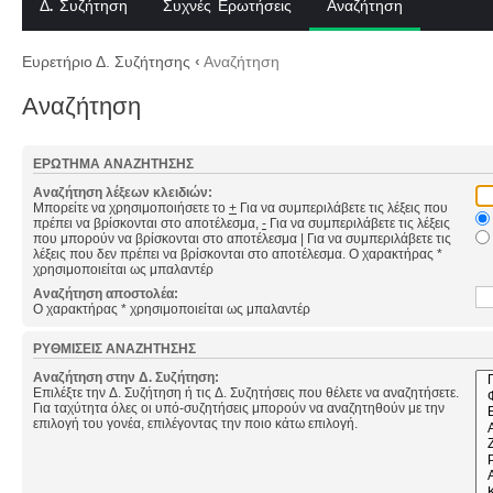
Δ. Συζήτηση
Συχνές Ερωτήσεις
Αναζήτηση
Ευρετήριο Δ. Συζήτησης
‹
Αναζήτηση
Αναζήτηση
ΕΡΏΤΗΜΑ ΑΝΑΖΉΤΗΣΗΣ
Αναζήτηση λέξεων κλειδιών:
Μπορείτε να χρησιμοποιήσετε το
+
Για να συμπεριλάβετε τις λέξεις που
πρέπει να βρίσκονται στο αποτέλεσμα,
-
Για να συμπεριλάβετε τις λέξεις
που μπορούν να βρίσκονται στο αποτέλεσμα
|
Για να συμπεριλάβετε τις
λέξεις που δεν πρέπει να βρίσκονται στο αποτέλεσμα. Ο χαρακτήρας *
χρησιμοποιείται ως μπαλαντέρ
Αναζήτηση αποστολέα:
Ο χαρακτήρας * χρησιμοποιείται ως μπαλαντέρ
ΡΥΘΜΊΣΕΙΣ ΑΝΑΖΉΤΗΣΗΣ
Αναζήτηση στην Δ. Συζήτηση:
Επιλέξτε την Δ. Συζήτηση ή τις Δ. Συζητήσεις που θέλετε να αναζητήσετε.
Για ταχύτητα όλες οι υπό-συζητήσεις μπορούν να αναζητηθούν με την
επιλογή του γονέα, επιλέγοντας την ποιο κάτω επιλογή.