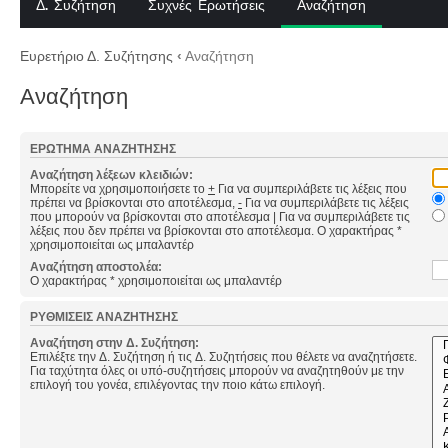
Δ. Συζήτηση
Συχνές Ερωτήσεις
Αναζήτηση
Ευρετήριο Δ. Συζήτησης
‹
Αναζήτηση
Αναζήτηση
ΕΡΏΤΗΜΑ ΑΝΑΖΉΤΗΣΗΣ
Αναζήτηση λέξεων κλειδιών:
Μπορείτε να χρησιμοποιήσετε το
+
Για να συμπεριλάβετε τις λέξεις που
πρέπει να βρίσκονται στο αποτέλεσμα,
-
Για να συμπεριλάβετε τις λέξεις
που μπορούν να βρίσκονται στο αποτέλεσμα
|
Για να συμπεριλάβετε τις
λέξεις που δεν πρέπει να βρίσκονται στο αποτέλεσμα. Ο χαρακτήρας *
χρησιμοποιείται ως μπαλαντέρ
Αναζήτηση αποστολέα:
Ο χαρακτήρας * χρησιμοποιείται ως μπαλαντέρ
ΡΥΘΜΊΣΕΙΣ ΑΝΑΖΉΤΗΣΗΣ
Αναζήτηση στην Δ. Συζήτηση:
Επιλέξτε την Δ. Συζήτηση ή τις Δ. Συζητήσεις που θέλετε να αναζητήσετε.
Για ταχύτητα όλες οι υπό-συζητήσεις μπορούν να αναζητηθούν με την
επιλογή του γονέα, επιλέγοντας την ποιο κάτω επιλογή.