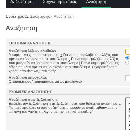
Δ. Συζήτηση
Συχνές Ερωτήσεις
Αναζήτηση
Ευρετήριο Δ. Συζήτησης
‹
Αναζήτηση
Αναζήτηση
ΕΡΏΤΗΜΑ ΑΝΑΖΉΤΗΣΗΣ
Αναζήτηση λέξεων κλειδιών:
Μπορείτε να χρησιμοποιήσετε το
+
Για να συμπεριλάβετε τις λέξεις που
πρέπει να βρίσκονται στο αποτέλεσμα,
-
Για να συμπεριλάβετε τις λέξεις
που μπορούν να βρίσκονται στο αποτέλεσμα
|
Για να συμπεριλάβετε τις
λέξεις που δεν πρέπει να βρίσκονται στο αποτέλεσμα. Ο χαρακτήρας *
χρησιμοποιείται ως μπαλαντέρ
Αναζήτηση αποστολέα:
Ο χαρακτήρας * χρησιμοποιείται ως μπαλαντέρ
ΡΥΘΜΊΣΕΙΣ ΑΝΑΖΉΤΗΣΗΣ
Αναζήτηση στην Δ. Συζήτηση:
Επιλέξτε την Δ. Συζήτηση ή τις Δ. Συζητήσεις που θέλετε να αναζητήσετε.
Για ταχύτητα όλες οι υπό-συζητήσεις μπορούν να αναζητηθούν με την
επιλογή του γονέα, επιλέγοντας την ποιο κάτω επιλογή.