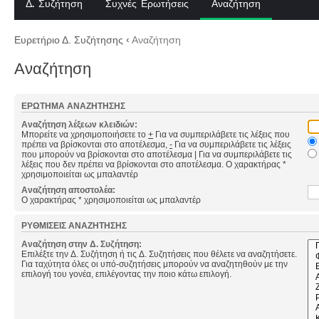
Δ. Συζήτηση
Συχνές Ερωτήσεις
Αναζήτηση
Ευρετήριο Δ. Συζήτησης
‹
Αναζήτηση
Αναζήτηση
ΕΡΏΤΗΜΑ ΑΝΑΖΉΤΗΣΗΣ
Αναζήτηση λέξεων κλειδιών:
Μπορείτε να χρησιμοποιήσετε το
+
Για να συμπεριλάβετε τις λέξεις που
πρέπει να βρίσκονται στο αποτέλεσμα,
-
Για να συμπεριλάβετε τις λέξεις
που μπορούν να βρίσκονται στο αποτέλεσμα
|
Για να συμπεριλάβετε τις
λέξεις που δεν πρέπει να βρίσκονται στο αποτέλεσμα. Ο χαρακτήρας *
χρησιμοποιείται ως μπαλαντέρ
Αναζήτηση αποστολέα:
Ο χαρακτήρας * χρησιμοποιείται ως μπαλαντέρ
ΡΥΘΜΊΣΕΙΣ ΑΝΑΖΉΤΗΣΗΣ
Αναζήτηση στην Δ. Συζήτηση:
Επιλέξτε την Δ. Συζήτηση ή τις Δ. Συζητήσεις που θέλετε να αναζητήσετε.
Για ταχύτητα όλες οι υπό-συζητήσεις μπορούν να αναζητηθούν με την
επιλογή του γονέα, επιλέγοντας την ποιο κάτω επιλογή.