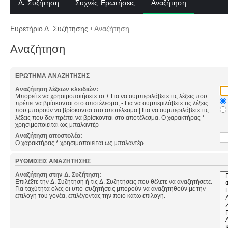
Δ. Συζήτηση
Συχνές Ερωτήσεις
Αναζήτηση
Ευρετήριο Δ. Συζήτησης
‹
Αναζήτηση
Αναζήτηση
ΕΡΏΤΗΜΑ ΑΝΑΖΉΤΗΣΗΣ
Αναζήτηση λέξεων κλειδιών:
Μπορείτε να χρησιμοποιήσετε το
+
Για να συμπεριλάβετε τις λέξεις που
πρέπει να βρίσκονται στο αποτέλεσμα,
-
Για να συμπεριλάβετε τις λέξεις
που μπορούν να βρίσκονται στο αποτέλεσμα
|
Για να συμπεριλάβετε τις
λέξεις που δεν πρέπει να βρίσκονται στο αποτέλεσμα. Ο χαρακτήρας *
χρησιμοποιείται ως μπαλαντέρ
Αναζήτηση αποστολέα:
Ο χαρακτήρας * χρησιμοποιείται ως μπαλαντέρ
ΡΥΘΜΊΣΕΙΣ ΑΝΑΖΉΤΗΣΗΣ
Αναζήτηση στην Δ. Συζήτηση:
Επιλέξτε την Δ. Συζήτηση ή τις Δ. Συζητήσεις που θέλετε να αναζητήσετε.
Για ταχύτητα όλες οι υπό-συζητήσεις μπορούν να αναζητηθούν με την
επιλογή του γονέα, επιλέγοντας την ποιο κάτω επιλογή.