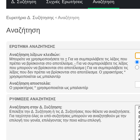
Δ. Συζήτηση
Συχνές Ερωτήσεις
Αναζήτηση
Ευρετήριο Δ. Συζήτησης
‹
Αναζήτηση
Αναζήτηση
ΕΡΏΤΗΜΑ ΑΝΑΖΉΤΗΣΗΣ
Αναζήτηση λέξεων κλειδιών:
Μπορείτε να χρησιμοποιήσετε το
+
Για να συμπεριλάβετε τις λέξεις που
πρέπει να βρίσκονται στο αποτέλεσμα,
-
Για να συμπεριλάβετε τις λέξεις
που μπορούν να βρίσκονται στο αποτέλεσμα
|
Για να συμπεριλάβετε τις
λέξεις που δεν πρέπει να βρίσκονται στο αποτέλεσμα. Ο χαρακτήρας *
χρησιμοποιείται ως μπαλαντέρ
Αναζήτηση αποστολέα:
Ο χαρακτήρας * χρησιμοποιείται ως μπαλαντέρ
ΡΥΘΜΊΣΕΙΣ ΑΝΑΖΉΤΗΣΗΣ
Αναζήτηση στην Δ. Συζήτηση:
Επιλέξτε την Δ. Συζήτηση ή τις Δ. Συζητήσεις που θέλετε να αναζητήσετε.
Για ταχύτητα όλες οι υπό-συζητήσεις μπορούν να αναζητηθούν με την
επιλογή του γονέα, επιλέγοντας την ποιο κάτω επιλογή.