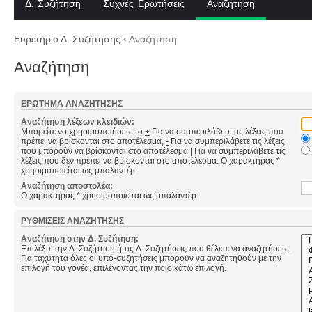
Δ. Συζήτηση
Συχνές Ερωτήσεις
Αναζήτηση
Ευρετήριο Δ. Συζήτησης
‹
Αναζήτηση
Αναζήτηση
ΕΡΏΤΗΜΑ ΑΝΑΖΉΤΗΣΗΣ
Αναζήτηση λέξεων κλειδιών:
Μπορείτε να χρησιμοποιήσετε το
+
Για να συμπεριλάβετε τις λέξεις που
πρέπει να βρίσκονται στο αποτέλεσμα,
-
Για να συμπεριλάβετε τις λέξεις
που μπορούν να βρίσκονται στο αποτέλεσμα
|
Για να συμπεριλάβετε τις
λέξεις που δεν πρέπει να βρίσκονται στο αποτέλεσμα. Ο χαρακτήρας *
χρησιμοποιείται ως μπαλαντέρ
Αναζήτηση αποστολέα:
Ο χαρακτήρας * χρησιμοποιείται ως μπαλαντέρ
ΡΥΘΜΊΣΕΙΣ ΑΝΑΖΉΤΗΣΗΣ
Αναζήτηση στην Δ. Συζήτηση:
Επιλέξτε την Δ. Συζήτηση ή τις Δ. Συζητήσεις που θέλετε να αναζητήσετε.
Για ταχύτητα όλες οι υπό-συζητήσεις μπορούν να αναζητηθούν με την
επιλογή του γονέα, επιλέγοντας την ποιο κάτω επιλογή.