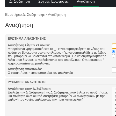
Δ. Συζήτηση
Συχνές Ερωτήσεις
Αναζήτηση
Ευρετήριο Δ. Συζήτησης
‹
Αναζήτηση
Αναζήτηση
ΕΡΏΤΗΜΑ ΑΝΑΖΉΤΗΣΗΣ
Αναζήτηση λέξεων κλειδιών:
Μπορείτε να χρησιμοποιήσετε το
+
Για να συμπεριλάβετε τις λέξεις που
πρέπει να βρίσκονται στο αποτέλεσμα,
-
Για να συμπεριλάβετε τις λέξεις
που μπορούν να βρίσκονται στο αποτέλεσμα
|
Για να συμπεριλάβετε τις
λέξεις που δεν πρέπει να βρίσκονται στο αποτέλεσμα. Ο χαρακτήρας *
χρησιμοποιείται ως μπαλαντέρ
Αναζήτηση αποστολέα:
Ο χαρακτήρας * χρησιμοποιείται ως μπαλαντέρ
ΡΥΘΜΊΣΕΙΣ ΑΝΑΖΉΤΗΣΗΣ
Αναζήτηση στην Δ. Συζήτηση:
Επιλέξτε την Δ. Συζήτηση ή τις Δ. Συζητήσεις που θέλετε να αναζητήσετε.
Για ταχύτητα όλες οι υπό-συζητήσεις μπορούν να αναζητηθούν με την
επιλογή του γονέα, επιλέγοντας την ποιο κάτω επιλογή.