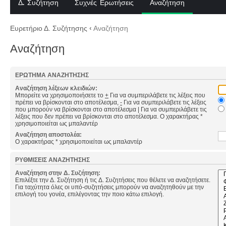
Δ. Συζήτηση
Συχνές Ερωτήσεις
Αναζήτηση
Ευρετήριο Δ. Συζήτησης
‹
Αναζήτηση
Αναζήτηση
ΕΡΏΤΗΜΑ ΑΝΑΖΉΤΗΣΗΣ
Αναζήτηση λέξεων κλειδιών:
Μπορείτε να χρησιμοποιήσετε το
+
Για να συμπεριλάβετε τις λέξεις που
πρέπει να βρίσκονται στο αποτέλεσμα,
-
Για να συμπεριλάβετε τις λέξεις
που μπορούν να βρίσκονται στο αποτέλεσμα
|
Για να συμπεριλάβετε τις
λέξεις που δεν πρέπει να βρίσκονται στο αποτέλεσμα. Ο χαρακτήρας *
χρησιμοποιείται ως μπαλαντέρ
Αναζήτηση αποστολέα:
Ο χαρακτήρας * χρησιμοποιείται ως μπαλαντέρ
ΡΥΘΜΊΣΕΙΣ ΑΝΑΖΉΤΗΣΗΣ
Αναζήτηση στην Δ. Συζήτηση:
Επιλέξτε την Δ. Συζήτηση ή τις Δ. Συζητήσεις που θέλετε να αναζητήσετε.
Για ταχύτητα όλες οι υπό-συζητήσεις μπορούν να αναζητηθούν με την
επιλογή του γονέα, επιλέγοντας την ποιο κάτω επιλογή.