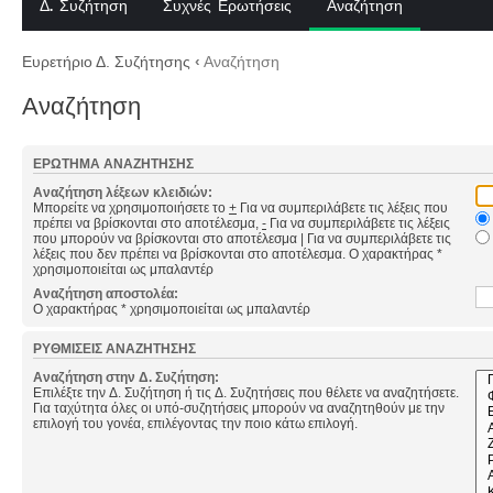
Δ. Συζήτηση
Συχνές Ερωτήσεις
Αναζήτηση
Ευρετήριο Δ. Συζήτησης
‹
Αναζήτηση
Αναζήτηση
ΕΡΏΤΗΜΑ ΑΝΑΖΉΤΗΣΗΣ
Αναζήτηση λέξεων κλειδιών:
Μπορείτε να χρησιμοποιήσετε το
+
Για να συμπεριλάβετε τις λέξεις που
πρέπει να βρίσκονται στο αποτέλεσμα,
-
Για να συμπεριλάβετε τις λέξεις
που μπορούν να βρίσκονται στο αποτέλεσμα
|
Για να συμπεριλάβετε τις
λέξεις που δεν πρέπει να βρίσκονται στο αποτέλεσμα. Ο χαρακτήρας *
χρησιμοποιείται ως μπαλαντέρ
Αναζήτηση αποστολέα:
Ο χαρακτήρας * χρησιμοποιείται ως μπαλαντέρ
ΡΥΘΜΊΣΕΙΣ ΑΝΑΖΉΤΗΣΗΣ
Αναζήτηση στην Δ. Συζήτηση:
Επιλέξτε την Δ. Συζήτηση ή τις Δ. Συζητήσεις που θέλετε να αναζητήσετε.
Για ταχύτητα όλες οι υπό-συζητήσεις μπορούν να αναζητηθούν με την
επιλογή του γονέα, επιλέγοντας την ποιο κάτω επιλογή.