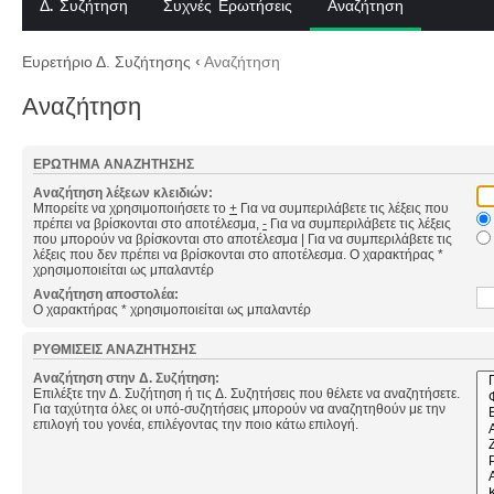
Δ. Συζήτηση
Συχνές Ερωτήσεις
Αναζήτηση
Ευρετήριο Δ. Συζήτησης
‹
Αναζήτηση
Αναζήτηση
ΕΡΏΤΗΜΑ ΑΝΑΖΉΤΗΣΗΣ
Αναζήτηση λέξεων κλειδιών:
Μπορείτε να χρησιμοποιήσετε το
+
Για να συμπεριλάβετε τις λέξεις που
πρέπει να βρίσκονται στο αποτέλεσμα,
-
Για να συμπεριλάβετε τις λέξεις
που μπορούν να βρίσκονται στο αποτέλεσμα
|
Για να συμπεριλάβετε τις
λέξεις που δεν πρέπει να βρίσκονται στο αποτέλεσμα. Ο χαρακτήρας *
χρησιμοποιείται ως μπαλαντέρ
Αναζήτηση αποστολέα:
Ο χαρακτήρας * χρησιμοποιείται ως μπαλαντέρ
ΡΥΘΜΊΣΕΙΣ ΑΝΑΖΉΤΗΣΗΣ
Αναζήτηση στην Δ. Συζήτηση:
Επιλέξτε την Δ. Συζήτηση ή τις Δ. Συζητήσεις που θέλετε να αναζητήσετε.
Για ταχύτητα όλες οι υπό-συζητήσεις μπορούν να αναζητηθούν με την
επιλογή του γονέα, επιλέγοντας την ποιο κάτω επιλογή.