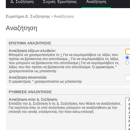
Δ. Συζήτηση
Συχνές Ερωτήσεις
Αναζήτηση
Ευρετήριο Δ. Συζήτησης
‹
Αναζήτηση
Αναζήτηση
ΕΡΏΤΗΜΑ ΑΝΑΖΉΤΗΣΗΣ
Αναζήτηση λέξεων κλειδιών:
Μπορείτε να χρησιμοποιήσετε το
+
Για να συμπεριλάβετε τις λέξεις που
πρέπει να βρίσκονται στο αποτέλεσμα,
-
Για να συμπεριλάβετε τις λέξεις
που μπορούν να βρίσκονται στο αποτέλεσμα
|
Για να συμπεριλάβετε τις
λέξεις που δεν πρέπει να βρίσκονται στο αποτέλεσμα. Ο χαρακτήρας *
χρησιμοποιείται ως μπαλαντέρ
Αναζήτηση αποστολέα:
Ο χαρακτήρας * χρησιμοποιείται ως μπαλαντέρ
ΡΥΘΜΊΣΕΙΣ ΑΝΑΖΉΤΗΣΗΣ
Αναζήτηση στην Δ. Συζήτηση:
Επιλέξτε την Δ. Συζήτηση ή τις Δ. Συζητήσεις που θέλετε να αναζητήσετε.
Για ταχύτητα όλες οι υπό-συζητήσεις μπορούν να αναζητηθούν με την
επιλογή του γονέα, επιλέγοντας την ποιο κάτω επιλογή.