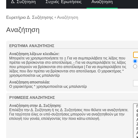
Δ. Συζήτηση
Συχνές Ερωτήσεις
Αναζήτηση
Ευρετήριο Δ. Συζήτησης
‹
Αναζήτηση
Αναζήτηση
ΕΡΏΤΗΜΑ ΑΝΑΖΉΤΗΣΗΣ
Αναζήτηση λέξεων κλειδιών:
Μπορείτε να χρησιμοποιήσετε το
+
Για να συμπεριλάβετε τις λέξεις που
πρέπει να βρίσκονται στο αποτέλεσμα,
-
Για να συμπεριλάβετε τις λέξεις
που μπορούν να βρίσκονται στο αποτέλεσμα
|
Για να συμπεριλάβετε τις
λέξεις που δεν πρέπει να βρίσκονται στο αποτέλεσμα. Ο χαρακτήρας *
χρησιμοποιείται ως μπαλαντέρ
Αναζήτηση αποστολέα:
Ο χαρακτήρας * χρησιμοποιείται ως μπαλαντέρ
ΡΥΘΜΊΣΕΙΣ ΑΝΑΖΉΤΗΣΗΣ
Αναζήτηση στην Δ. Συζήτηση:
Επιλέξτε την Δ. Συζήτηση ή τις Δ. Συζητήσεις που θέλετε να αναζητήσετε.
Για ταχύτητα όλες οι υπό-συζητήσεις μπορούν να αναζητηθούν με την
επιλογή του γονέα, επιλέγοντας την ποιο κάτω επιλογή.