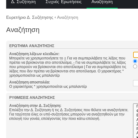
Δ. Συζήτηση
Συχνές Ερωτήσεις
Αναζήτηση
Ευρετήριο Δ. Συζήτησης
‹
Αναζήτηση
Αναζήτηση
ΕΡΏΤΗΜΑ ΑΝΑΖΉΤΗΣΗΣ
Αναζήτηση λέξεων κλειδιών:
Μπορείτε να χρησιμοποιήσετε το
+
Για να συμπεριλάβετε τις λέξεις που
πρέπει να βρίσκονται στο αποτέλεσμα,
-
Για να συμπεριλάβετε τις λέξεις
που μπορούν να βρίσκονται στο αποτέλεσμα
|
Για να συμπεριλάβετε τις
λέξεις που δεν πρέπει να βρίσκονται στο αποτέλεσμα. Ο χαρακτήρας *
χρησιμοποιείται ως μπαλαντέρ
Αναζήτηση αποστολέα:
Ο χαρακτήρας * χρησιμοποιείται ως μπαλαντέρ
ΡΥΘΜΊΣΕΙΣ ΑΝΑΖΉΤΗΣΗΣ
Αναζήτηση στην Δ. Συζήτηση:
Επιλέξτε την Δ. Συζήτηση ή τις Δ. Συζητήσεις που θέλετε να αναζητήσετε.
Για ταχύτητα όλες οι υπό-συζητήσεις μπορούν να αναζητηθούν με την
επιλογή του γονέα, επιλέγοντας την ποιο κάτω επιλογή.