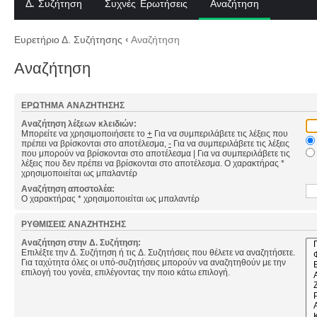
Δ. Συζήτηση
Συχνές Ερωτήσεις
Αναζήτηση
Ευρετήριο Δ. Συζήτησης
‹
Αναζήτηση
Αναζήτηση
ΕΡΏΤΗΜΑ ΑΝΑΖΉΤΗΣΗΣ
Αναζήτηση λέξεων κλειδιών:
Μπορείτε να χρησιμοποιήσετε το
+
Για να συμπεριλάβετε τις λέξεις που
πρέπει να βρίσκονται στο αποτέλεσμα,
-
Για να συμπεριλάβετε τις λέξεις
που μπορούν να βρίσκονται στο αποτέλεσμα
|
Για να συμπεριλάβετε τις
λέξεις που δεν πρέπει να βρίσκονται στο αποτέλεσμα. Ο χαρακτήρας *
χρησιμοποιείται ως μπαλαντέρ
Αναζήτηση αποστολέα:
Ο χαρακτήρας * χρησιμοποιείται ως μπαλαντέρ
ΡΥΘΜΊΣΕΙΣ ΑΝΑΖΉΤΗΣΗΣ
Αναζήτηση στην Δ. Συζήτηση:
Επιλέξτε την Δ. Συζήτηση ή τις Δ. Συζητήσεις που θέλετε να αναζητήσετε.
Για ταχύτητα όλες οι υπό-συζητήσεις μπορούν να αναζητηθούν με την
επιλογή του γονέα, επιλέγοντας την ποιο κάτω επιλογή.