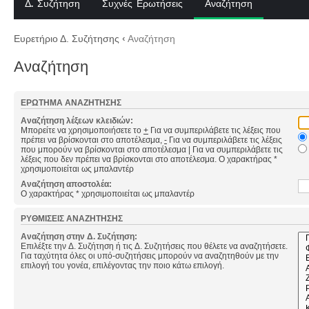
Δ. Συζήτηση
Συχνές Ερωτήσεις
Αναζήτηση
Ευρετήριο Δ. Συζήτησης
‹
Αναζήτηση
Αναζήτηση
ΕΡΏΤΗΜΑ ΑΝΑΖΉΤΗΣΗΣ
Αναζήτηση λέξεων κλειδιών:
Μπορείτε να χρησιμοποιήσετε το
+
Για να συμπεριλάβετε τις λέξεις που
πρέπει να βρίσκονται στο αποτέλεσμα,
-
Για να συμπεριλάβετε τις λέξεις
που μπορούν να βρίσκονται στο αποτέλεσμα
|
Για να συμπεριλάβετε τις
λέξεις που δεν πρέπει να βρίσκονται στο αποτέλεσμα. Ο χαρακτήρας *
χρησιμοποιείται ως μπαλαντέρ
Αναζήτηση αποστολέα:
Ο χαρακτήρας * χρησιμοποιείται ως μπαλαντέρ
ΡΥΘΜΊΣΕΙΣ ΑΝΑΖΉΤΗΣΗΣ
Αναζήτηση στην Δ. Συζήτηση:
Επιλέξτε την Δ. Συζήτηση ή τις Δ. Συζητήσεις που θέλετε να αναζητήσετε.
Για ταχύτητα όλες οι υπό-συζητήσεις μπορούν να αναζητηθούν με την
επιλογή του γονέα, επιλέγοντας την ποιο κάτω επιλογή.