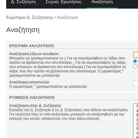
Δ. Συζήτηση
Συχνές Ερωτήσεις
Αναζήτηση
Ευρετήριο Δ. Συζήτησης
‹
Αναζήτηση
Αναζήτηση
ΕΡΏΤΗΜΑ ΑΝΑΖΉΤΗΣΗΣ
Αναζήτηση λέξεων κλειδιών:
Μπορείτε να χρησιμοποιήσετε το
+
Για να συμπεριλάβετε τις λέξεις που
πρέπει να βρίσκονται στο αποτέλεσμα,
-
Για να συμπεριλάβετε τις λέξεις
που μπορούν να βρίσκονται στο αποτέλεσμα
|
Για να συμπεριλάβετε τις
λέξεις που δεν πρέπει να βρίσκονται στο αποτέλεσμα. Ο χαρακτήρας *
χρησιμοποιείται ως μπαλαντέρ
Αναζήτηση αποστολέα:
Ο χαρακτήρας * χρησιμοποιείται ως μπαλαντέρ
ΡΥΘΜΊΣΕΙΣ ΑΝΑΖΉΤΗΣΗΣ
Αναζήτηση στην Δ. Συζήτηση:
Επιλέξτε την Δ. Συζήτηση ή τις Δ. Συζητήσεις που θέλετε να αναζητήσετε.
Για ταχύτητα όλες οι υπό-συζητήσεις μπορούν να αναζητηθούν με την
επιλογή του γονέα, επιλέγοντας την ποιο κάτω επιλογή.