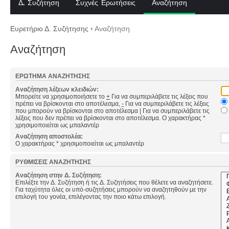
Δ. Συζήτηση
Συχνές Ερωτήσεις
Αναζήτηση
Ευρετήριο Δ. Συζήτησης
‹
Αναζήτηση
Αναζήτηση
ΕΡΏΤΗΜΑ ΑΝΑΖΉΤΗΣΗΣ
Αναζήτηση λέξεων κλειδιών:
Μπορείτε να χρησιμοποιήσετε το
+
Για να συμπεριλάβετε τις λέξεις που
πρέπει να βρίσκονται στο αποτέλεσμα,
-
Για να συμπεριλάβετε τις λέξεις
που μπορούν να βρίσκονται στο αποτέλεσμα
|
Για να συμπεριλάβετε τις
λέξεις που δεν πρέπει να βρίσκονται στο αποτέλεσμα. Ο χαρακτήρας *
χρησιμοποιείται ως μπαλαντέρ
Αναζήτηση αποστολέα:
Ο χαρακτήρας * χρησιμοποιείται ως μπαλαντέρ
ΡΥΘΜΊΣΕΙΣ ΑΝΑΖΉΤΗΣΗΣ
Αναζήτηση στην Δ. Συζήτηση:
Επιλέξτε την Δ. Συζήτηση ή τις Δ. Συζητήσεις που θέλετε να αναζητήσετε.
Για ταχύτητα όλες οι υπό-συζητήσεις μπορούν να αναζητηθούν με την
επιλογή του γονέα, επιλέγοντας την ποιο κάτω επιλογή.