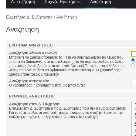
Δ. Συζήτηση
Συχνές Ερωτήσεις
Αναζήτηση
Ευρετήριο Δ. Συζήτησης
‹
Αναζήτηση
Αναζήτηση
ΕΡΏΤΗΜΑ ΑΝΑΖΉΤΗΣΗΣ
Αναζήτηση λέξεων κλειδιών:
Μπορείτε να χρησιμοποιήσετε το
+
Για να συμπεριλάβετε τις λέξεις που
πρέπει να βρίσκονται στο αποτέλεσμα,
-
Για να συμπεριλάβετε τις λέξεις
που μπορούν να βρίσκονται στο αποτέλεσμα
|
Για να συμπεριλάβετε τις
λέξεις που δεν πρέπει να βρίσκονται στο αποτέλεσμα. Ο χαρακτήρας *
χρησιμοποιείται ως μπαλαντέρ
Αναζήτηση αποστολέα:
Ο χαρακτήρας * χρησιμοποιείται ως μπαλαντέρ
ΡΥΘΜΊΣΕΙΣ ΑΝΑΖΉΤΗΣΗΣ
Αναζήτηση στην Δ. Συζήτηση:
Επιλέξτε την Δ. Συζήτηση ή τις Δ. Συζητήσεις που θέλετε να αναζητήσετε.
Για ταχύτητα όλες οι υπό-συζητήσεις μπορούν να αναζητηθούν με την
επιλογή του γονέα, επιλέγοντας την ποιο κάτω επιλογή.