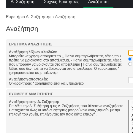
Δ. Συζήτηση
Συχνές Ερωτήσεις
Αναζήτηση
Ευρετήριο Δ. Συζήτησης
‹
Αναζήτηση
Αναζήτηση
ΕΡΏΤΗΜΑ ΑΝΑΖΉΤΗΣΗΣ
Αναζήτηση λέξεων κλειδιών:
Μπορείτε να χρησιμοποιήσετε το
+
Για να συμπεριλάβετε τις λέξεις που
πρέπει να βρίσκονται στο αποτέλεσμα,
-
Για να συμπεριλάβετε τις λέξεις
που μπορούν να βρίσκονται στο αποτέλεσμα
|
Για να συμπεριλάβετε τις
λέξεις που δεν πρέπει να βρίσκονται στο αποτέλεσμα. Ο χαρακτήρας *
χρησιμοποιείται ως μπαλαντέρ
Αναζήτηση αποστολέα:
Ο χαρακτήρας * χρησιμοποιείται ως μπαλαντέρ
ΡΥΘΜΊΣΕΙΣ ΑΝΑΖΉΤΗΣΗΣ
Αναζήτηση στην Δ. Συζήτηση:
Επιλέξτε την Δ. Συζήτηση ή τις Δ. Συζητήσεις που θέλετε να αναζητήσετε.
Για ταχύτητα όλες οι υπό-συζητήσεις μπορούν να αναζητηθούν με την
επιλογή του γονέα, επιλέγοντας την ποιο κάτω επιλογή.