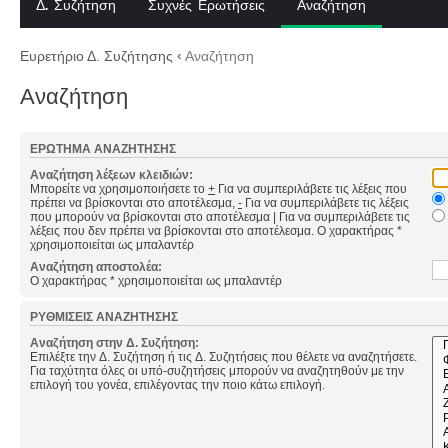
Δ. Συζήτηση
Συχνές Ερωτήσεις
Αναζήτηση
Ευρετήριο Δ. Συζήτησης
‹
Αναζήτηση
Αναζήτηση
ΕΡΏΤΗΜΑ ΑΝΑΖΉΤΗΣΗΣ
Αναζήτηση λέξεων κλειδιών:
Μπορείτε να χρησιμοποιήσετε το
+
Για να συμπεριλάβετε τις λέξεις που
πρέπει να βρίσκονται στο αποτέλεσμα,
-
Για να συμπεριλάβετε τις λέξεις
που μπορούν να βρίσκονται στο αποτέλεσμα
|
Για να συμπεριλάβετε τις
λέξεις που δεν πρέπει να βρίσκονται στο αποτέλεσμα. Ο χαρακτήρας *
χρησιμοποιείται ως μπαλαντέρ
Αναζήτηση αποστολέα:
Ο χαρακτήρας * χρησιμοποιείται ως μπαλαντέρ
ΡΥΘΜΊΣΕΙΣ ΑΝΑΖΉΤΗΣΗΣ
Αναζήτηση στην Δ. Συζήτηση:
Επιλέξτε την Δ. Συζήτηση ή τις Δ. Συζητήσεις που θέλετε να αναζητήσετε.
Για ταχύτητα όλες οι υπό-συζητήσεις μπορούν να αναζητηθούν με την
επιλογή του γονέα, επιλέγοντας την ποιο κάτω επιλογή.