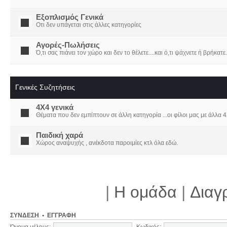
Εξοπλισμός Γενικά
Οτι δεν υπάγεται στις άλλες κατηγορίες
Αγορές-Πωλήσεις
Ό,τι σας πιάνει τον χώρο και δεν το θέλετε....και ό,τι ψάχνετε ή βρήκατε.
Γενικές Συζητήσεις
4X4 γενικά
Θέματα που δεν εμπίπτουν σε άλλη κατηγορία ...οι φίλοι μας με άλλα 4Χ
Παιδική χαρά
Χώρος αναψυχής , ανέκδοτα παροιμίες κτλ όλα εδώ.
|
Η ομάδα
|
Διαγ
ΣΎΝΔΕΣΗ
•
ΕΓΓΡΑΦΉ