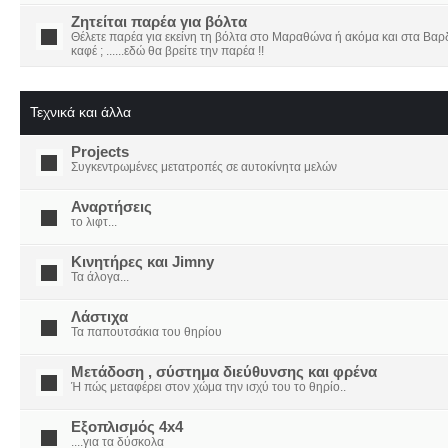
Ζητείται παρέα για βόλτα
Θέλετε παρέα για εκείνη τη βόλτα στο Μαραθώνα ή ακόμα και στα Βαρδο
καφέ ; ......εδώ θα βρείτε την παρέα !!
Τεχνικά και άλλα
Projects
Συγκεντρωμένες μετατροπές σε αυτοκίνητα μελών
Αναρτήσεις
το λιφτ...
Κινητήρες και Jimny
Τα άλογα...
Λάστιχα
Τα παπουτσάκια του θηρίου
Μετάδοση , σύστημα διεύθυνσης και φρένα
Ή πώς μεταφέρει στον χώμα την ισχύ του το θηρίο..
Εξοπλισμός 4x4
....για τα δύσκολα