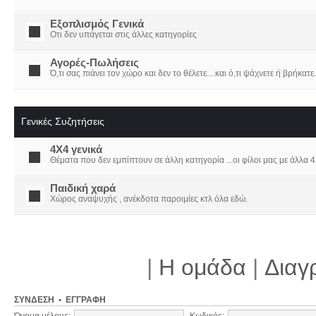
Εξοπλισμός Γενικά
Οτι δεν υπάγεται στις άλλες κατηγορίες
Αγορές-Πωλήσεις
Ό,τι σας πιάνει τον χώρο και δεν το θέλετε....και ό,τι ψάχνετε ή βρήκατε.
Γενικές Συζητήσεις
4X4 γενικά
Θέματα που δεν εμπίπτουν σε άλλη κατηγορία ...οι φίλοι μας με άλλα 4Χ
Παιδική χαρά
Χώρος αναψυχής , ανέκδοτα παροιμίες κτλ όλα εδώ.
|
Η ομάδα
|
Διαγ
ΣΎΝΔΕΣΗ
•
ΕΓΓΡΑΦΉ