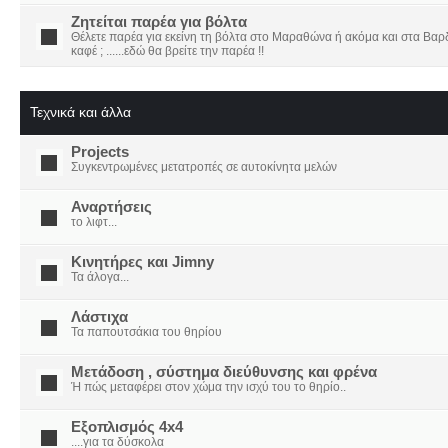
Ζητείται παρέα για βόλτα
Θέλετε παρέα για εκείνη τη βόλτα στο Μαραθώνα ή ακόμα και στα Βαρδο
καφέ ; ......εδώ θα βρείτε την παρέα !!
Τεχνικά και άλλα
Projects
Συγκεντρωμένες μετατροπές σε αυτοκίνητα μελών
Αναρτήσεις
το λιφτ...
Κινητήρες και Jimny
Τα άλογα...
Λάστιχα
Τα παπουτσάκια του θηρίου
Μετάδοση , σύστημα διεύθυνσης και φρένα
Ή πώς μεταφέρει στον χώμα την ισχύ του το θηρίο..
Εξοπλισμός 4x4
....για τα δύσκολα