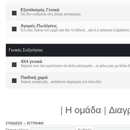
Εξοπλισμός Γενικά
Οτι δεν υπάγεται στις άλλες κατηγορίες
Αγορές-Πωλήσεις
Ό,τι σας πιάνει τον χώρο και δεν το θέλετε....και ό,τι ψάχνετε ή βρήκατε.
Γενικές Συζητήσεις
4X4 γενικά
Θέματα που δεν εμπίπτουν σε άλλη κατηγορία ...οι φίλοι μας με άλλα 4Χ
Παιδική χαρά
Χώρος αναψυχής , ανέκδοτα παροιμίες κτλ όλα εδώ.
|
Η ομάδα
|
Διαγ
ΣΎΝΔΕΣΗ
•
ΕΓΓΡΑΦΉ