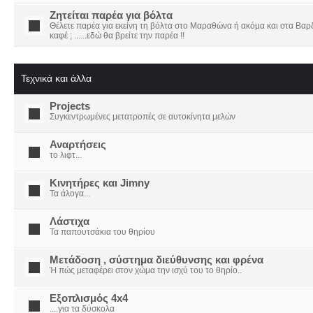
Ζητείται παρέα για βόλτα
Θέλετε παρέα για εκείνη τη βόλτα στο Μαραθώνα ή ακόμα και στα Βαρδο
καφέ ; ......εδώ θα βρείτε την παρέα !!
Τεχνικά και άλλα
Projects
Συγκεντρωμένες μετατροπές σε αυτοκίνητα μελών
Αναρτήσεις
το λιφτ...
Κινητήρες και Jimny
Τα άλογα...
Λάστιχα
Τα παπουτσάκια του θηρίου
Μετάδοση , σύστημα διεύθυνσης και φρένα
Ή πώς μεταφέρει στον χώμα την ισχύ του το θηρίο..
Εξοπλισμός 4x4
....για τα δύσκολα