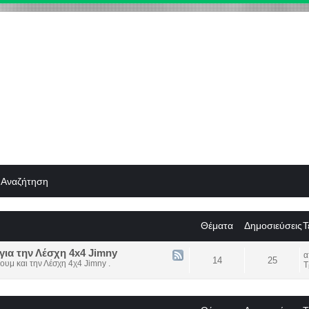
Αναζήτηση
Θέματα
Δημοσιεύσεις
Τ
για την Λέσχη 4x4 Jimny
14
25
ουμ και την Λέσχη 4χ4 Jimny .
Τ