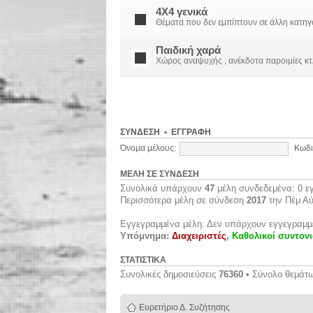
4X4 γενικά
Θέματα που δεν εμπίπτουν σε άλλη κατηγορί
Παιδική χαρά
Χώρος αναψυχής , ανέκδοτα παροιμίες κτ
ΣΎΝΔΕΣΗ
•
ΕΓΓΡΑΦΉ
Όνομα μέλους:
Κωδι
ΜΈΛΗ ΣΕ ΣΎΝΔΕΣΗ
Συνολικά υπάρχουν
47
μέλη συνδεδεμένα: 0 εγ
Περισσότερα μέλη σε σύνδεση
2017
την Πέμ Αύ
Εγγεγραμμένα μέλη: Δεν υπάρχουν εγγεγραμμ
Υπόμνημα:
Διαχειριστές
,
Καθολικοί συντονι
ΣΤΑΤΙΣΤΙΚΆ
Συνολικές δημοσιεύσεις
76360
• Σύνολο θεμάτ
Ευρετήριο Δ. Συζήτησης