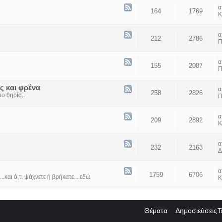
164
1769
Κ
212
2786
Π
155
2087
Π
ς και φρένα
258
2826
ο θηρίο..
Π
209
2892
Κ
232
2163
Δ
1759
6706
...και ό,τι ψάχνετε ή βρήκατε....εδώ.
Κ
Θέματα
Δημοσιεύσεις
Τ