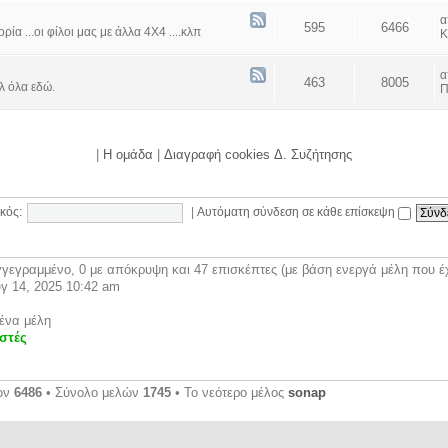
595
6466
α ...οι φίλοι μας με άλλα 4Χ4 ....κλπ
Κ
463
8005
λ όλα εδώ.
Π
|
Η ομάδα
|
Διαγραφή cookies Δ. Συζήτησης
κός:
|
Αυτόματη σύνδεση σε κάθε επίσκεψη
γεγραμμένο, 0 με απόκρυψη και 47 επισκέπτες (με βάση ενεργά μέλη που έχ
γ 14, 2025 10:42 am
ένα μέλη
στές
ων
6486
• Σύνολο μελών
1745
• Το νεότερο μέλος
sonap