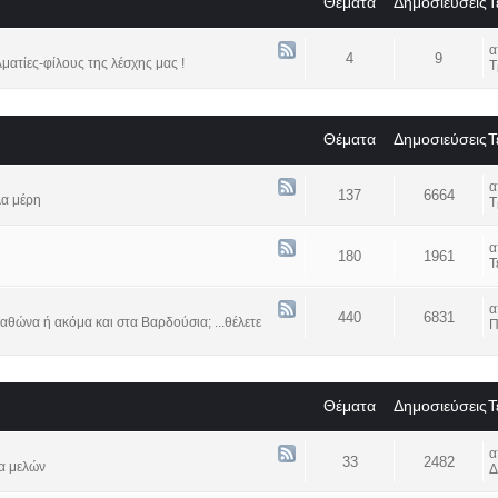
Θέματα
Δημοσιεύσεις
Τ
4
9
ατίες-φίλους της λέσχης μας !
Τ
Θέματα
Δημοσιεύσεις
Τ
137
6664
λα μέρη
Τ
180
1961
Τ
440
6831
αθώνα ή ακόμα και στα Βαρδούσια; ...θέλετε
Π
Θέματα
Δημοσιεύσεις
Τ
33
2482
α μελών
Δ