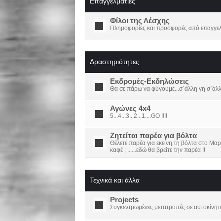
Επαγγελματίες
Φίλοι της Λέσχης
Πληροφορίες και προσφορές από επαγγελμ
Δραστηριότητες
Εκδρομές-Εκδηλώσεις
Θα σε πάρω να φύγουμε...σ΄άλλη γη σ΄άλ
Αγώνες 4x4
5...4...3...2...1....GO !!!!
Ζητείται παρέα για βόλτα
Θέλετε παρέα για εκείνη τη βόλτα στο Μαρ
καφέ ; ......εδώ θα βρείτε την παρέα !!
Τεχνικά και άλλα
Projects
Συγκεντρωμένες μετατροπές σε αυτοκίνητ