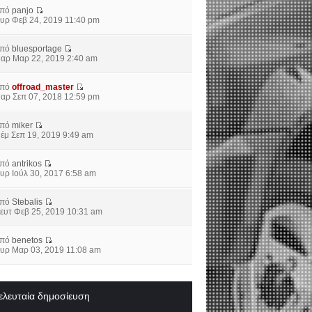
από
panjo
υρ Φεβ 24, 2019 11:40 pm
από
bluesportage
αρ Μαρ 22, 2019 2:40 am
από
offroad_master
αρ Σεπ 07, 2018 12:59 pm
από
miker
έμ Σεπ 19, 2019 9:49 am
από
antrikos
υρ Ιούλ 30, 2017 6:58 am
από
Stebalis
ευτ Φεβ 25, 2019 10:31 am
από
benetos
υρ Μαρ 03, 2019 11:08 am
ελευταία δημοσίευση