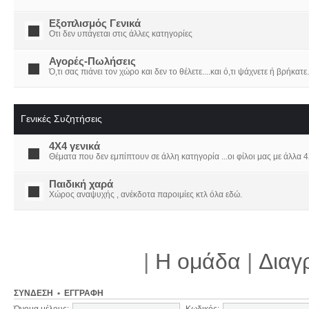
Εξοπλισμός Γενικά
Οτι δεν υπάγεται στις άλλες κατηγορίες
Αγορές-Πωλήσεις
Ό,τι σας πιάνει τον χώρο και δεν το θέλετε....και ό,τι ψάχνετε ή βρήκατε.
Γενικές Συζητήσεις
4X4 γενικά
Θέματα που δεν εμπίπτουν σε άλλη κατηγορία ...οι φίλοι μας με άλλα 4Χ
Παιδική χαρά
Χώρος αναψυχής , ανέκδοτα παροιμίες κτλ όλα εδώ.
|
Η ομάδα
|
Διαγ
ΣΎΝΔΕΣΗ
•
ΕΓΓΡΑΦΉ