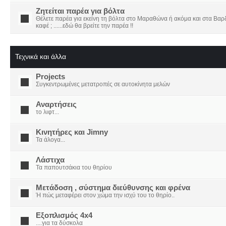
Ζητείται παρέα για βόλτα
Θέλετε παρέα για εκείνη τη βόλτα στο Μαραθώνα ή ακόμα και στα Βαρδο
καφέ ; ......εδώ θα βρείτε την παρέα !!
Τεχνικά και άλλα
Projects
Συγκεντρωμένες μετατροπές σε αυτοκίνητα μελών
Αναρτήσεις
το λιφτ...
Κινητήρες και Jimny
Τα άλογα...
Λάστιχα
Τα παπουτσάκια του θηρίου
Μετάδοση , σύστημα διεύθυνσης και φρένα
Ή πώς μεταφέρει στον χώμα την ισχύ του το θηρίο..
Εξοπλισμός 4x4
....για τα δύσκολα