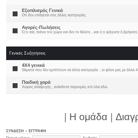
Εξοπλισμός Γενικά
Οτι δεν υπάγεται στις άλλες κατηγορίες
Αγορές-Πωλήσεις
Ό,τι σας πιάνει τον χώρο και δεν το θέλετε....και ό,τι ψάχνετε ή βρήκατε.
Γενικές Συζητήσεις
4X4 γενικά
Θέματα που δεν εμπίπτουν σε άλλη κατηγορία ...οι φίλοι μας με άλλα 4Χ
Παιδική χαρά
Χώρος αναψυχής , ανέκδοτα παροιμίες κτλ όλα εδώ.
|
Η ομάδα
|
Διαγ
ΣΎΝΔΕΣΗ
•
ΕΓΓΡΑΦΉ