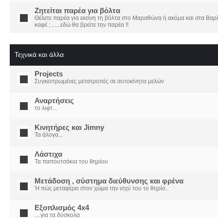
Ζητείται παρέα για βόλτα
Θέλετε παρέα για εκείνη τη βόλτα στο Μαραθώνα ή ακόμα και στα Βαρδο
καφέ ; ......εδώ θα βρείτε την παρέα !!
Τεχνικά και άλλα
Projects
Συγκεντρωμένες μετατροπές σε αυτοκίνητα μελών
Αναρτήσεις
το λιφτ...
Κινητήρες και Jimny
Τα άλογα...
Λάστιχα
Τα παπουτσάκια του θηρίου
Μετάδοση , σύστημα διεύθυνσης και φρένα
Ή πώς μεταφέρει στον χώμα την ισχύ του το θηρίο..
Εξοπλισμός 4x4
....για τα δύσκολα