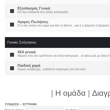
Εξοπλισμός Γενικά
Οτι δεν υπάγεται στις άλλες κατηγορίες
Αγορές-Πωλήσεις
Ό,τι σας πιάνει τον χώρο και δεν το θέλετε....και ό,τι ψάχνετε ή βρήκατε.
Γενικές Συζητήσεις
4X4 γενικά
Θέματα που δεν εμπίπτουν σε άλλη κατηγορία ...οι φίλοι μας με άλλα 4Χ
Παιδική χαρά
Χώρος αναψυχής , ανέκδοτα παροιμίες κτλ όλα εδώ.
|
Η ομάδα
|
Διαγ
ΣΎΝΔΕΣΗ
•
ΕΓΓΡΑΦΉ