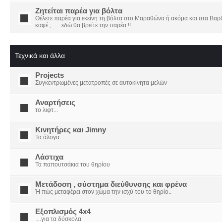
Ζητείται παρέα για βόλτα
Θέλετε παρέα για εκείνη τη βόλτα στο Μαραθώνα ή ακόμα και στα Βαρδο
καφέ ; ......εδώ θα βρείτε την παρέα !!
Τεχνικά και άλλα
Projects
Συγκεντρωμένες μετατροπές σε αυτοκίνητα μελών
Αναρτήσεις
το λιφτ...
Κινητήρες και Jimny
Τα άλογα...
Λάστιχα
Τα παπουτσάκια του θηρίου
Μετάδοση , σύστημα διεύθυνσης και φρένα
Ή πώς μεταφέρει στον χώμα την ισχύ του το θηρίο..
Εξοπλισμός 4x4
....για τα δύσκολα