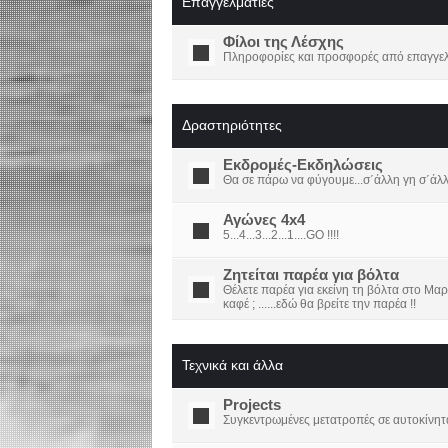
Επαγγελματίες
Φίλοι της Λέσχης
Πληροφορίες και προσφορές από επαγγελμ
Δραστηριότητες
Εκδρομές-Εκδηλώσεις
Θα σε πάρω να φύγουμε...σ΄άλλη γη σ΄άλ
Αγώνες 4x4
5...4...3...2...1....GO !!!!
Ζητείται παρέα για βόλτα
Θέλετε παρέα για εκείνη τη βόλτα στο Μαρ
καφέ ; ......εδώ θα βρείτε την παρέα !!
Τεχνικά και άλλα
Projects
Συγκεντρωμένες μετατροπές σε αυτοκίνητ