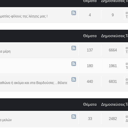
Θέματα
Δημοσιεύσεις
Τ
4
9
ατίες-φίλους της λέσχης μας !
Τ
Θέματα
Δημοσιεύσεις
Τ
137
6664
λα μέρη
Τ
180
1961
Τ
440
6831
αθώνα ή ακόμα και στα Βαρδούσια; ...θέλετε
Π
Θέματα
Δημοσιεύσεις
Τ
33
2482
α μελών
Δ