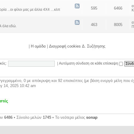
595
6466
α ...οι φίλοι μας με άλλα 4Χ4 ....κλπ
Κ
463
8005
λ όλα εδώ.
Π
|
Η ομάδα
|
Διαγραφή cookies Δ. Συζήτησης
κός:
|
Αυτόματη σύνδεση σε κάθε επίσκεψη
γεγραμμένο, 0 με απόκρυψη και 92 επισκέπτες (με βάση ενεργά μέλη που έχ
γ 14, 2025 10:42 am
στές
ων
6486
• Σύνολο μελών
1745
• Το νεότερο μέλος
sonap