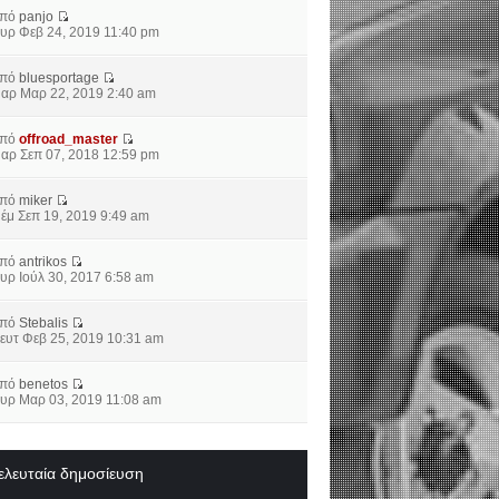
από
panjo
υρ Φεβ 24, 2019 11:40 pm
από
bluesportage
αρ Μαρ 22, 2019 2:40 am
από
offroad_master
αρ Σεπ 07, 2018 12:59 pm
από
miker
έμ Σεπ 19, 2019 9:49 am
από
antrikos
υρ Ιούλ 30, 2017 6:58 am
από
Stebalis
ευτ Φεβ 25, 2019 10:31 am
από
benetos
υρ Μαρ 03, 2019 11:08 am
ελευταία δημοσίευση