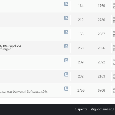
164
1769
Κ
212
2786
Π
155
2087
Π
ς και φρένα
258
2826
ο θηρίο..
Π
209
2892
Κ
232
2163
Δ
1759
6706
...και ό,τι ψάχνετε ή βρήκατε....εδώ.
Κ
Θέματα
Δημοσιεύσεις
Τ