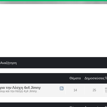
Αναζήτηση
Θέματα
Δημοσιεύσεις
Τ
για την Λέσχη 4x4 Jimny
14
25
ουμ και την Λέσχη 4χ4 Jimny .
Τ