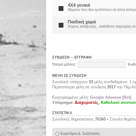
4X4 γενικά
Θέματα που δεν εμπίπτουν σε άλλη κατηγορί
Παιδική χαρά
Χώρος αναψυχής , ανέκδοτα παροιμίες κτ
ΣΎΝΔΕΣΗ
•
ΕΓΓΡΑΦΉ
Όνομα μέλους:
Κωδι
ΜΈΛΗ ΣΕ ΣΎΝΔΕΣΗ
Συνολικά υπάρχουν
93
μέλη συνδεδεμένα: 1 εγ
Περισσότερα μέλη σε σύνδεση
2017
την Πέμ Αύ
Εγγεγραμμένα μέλη:
Google Adsense [Bot]
Υπόμνημα:
Διαχειριστές
,
Καθολικοί συντονι
ΣΤΑΤΙΣΤΙΚΆ
Συνολικές δημοσιεύσεις
76360
• Σύνολο θεμάτ
Ευρετήριο Δ. Συζήτησης