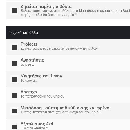
Ζητείται παρέα για βόλτα
Θέλετε παρέα για εκείνη τη βόλτα στο Μαραθώνα ή ακόμα και στα Βαρδο
καφέ ; ......εδώ θα βρείτε την παρέα !!
Τεχνικά και άλλα
Projects
Συγκεντρωμένες μετατροπές σε αυτοκίνητα μελών
Αναρτήσεις
το λιφτ...
Κινητήρες και Jimny
Τα άλογα...
Λάστιχα
Τα παπουτσάκια του θηρίου
Μετάδοση , σύστημα διεύθυνσης και φρένα
Ή πώς μεταφέρει στον χώμα την ισχύ του το θηρίο..
Εξοπλισμός 4x4
....για τα δύσκολα