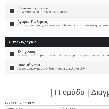
Εξοπλισμός Γενικά
Οτι δεν υπάγεται στις άλλες κατηγορίες
Αγορές-Πωλήσεις
Ό,τι σας πιάνει τον χώρο και δεν το θέλετε....και ό,τι ψάχνετε ή βρήκατε.
Γενικές Συζητήσεις
4X4 γενικά
Θέματα που δεν εμπίπτουν σε άλλη κατηγορία ...οι φίλοι μας με άλλα 4Χ
Παιδική χαρά
Χώρος αναψυχής , ανέκδοτα παροιμίες κτλ όλα εδώ.
|
Η ομάδα
|
Διαγ
ΣΎΝΔΕΣΗ
•
ΕΓΓΡΑΦΉ