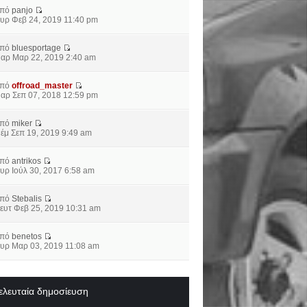
από
panjo
υρ Φεβ 24, 2019 11:40 pm
από
bluesportage
αρ Μαρ 22, 2019 2:40 am
από
offroad_master
αρ Σεπ 07, 2018 12:59 pm
από
miker
έμ Σεπ 19, 2019 9:49 am
από
antrikos
υρ Ιούλ 30, 2017 6:58 am
από
Stebalis
ευτ Φεβ 25, 2019 10:31 am
από
benetos
υρ Μαρ 03, 2019 11:08 am
ελευταία δημοσίευση