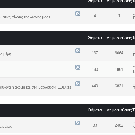
Θέματα
Δημοσιεύσεις
Τ
4
9
ατίες-φίλους της λέσχης μας !
Τ
Θέματα
Δημοσιεύσεις
Τ
137
6664
λα μέρη
Τ
180
1961
Τ
440
6831
αθώνα ή ακόμα και στα Βαρδούσια; ...θέλετε
Π
Θέματα
Δημοσιεύσεις
Τ
33
2482
α μελών
Δ