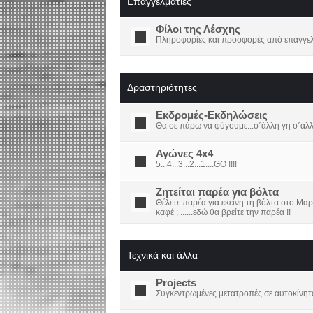
Επαγγελματίες
Φίλοι της Λέσχης
Πληροφορίες και προσφορές από επαγγελμ
Δραστηριότητες
Εκδρομές-Εκδηλώσεις
Θα σε πάρω να φύγουμε...σ΄άλλη γη σ΄άλ
Αγώνες 4x4
5...4...3...2...1....GO !!!!
Ζητείται παρέα για βόλτα
Θέλετε παρέα για εκείνη τη βόλτα στο Μαρ
καφέ ; ......εδώ θα βρείτε την παρέα !!
Τεχνικά και άλλα
Projects
Συγκεντρωμένες μετατροπές σε αυτοκίνητ