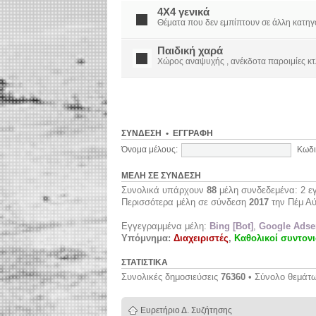
4X4 γενικά
Θέματα που δεν εμπίπτουν σε άλλη κατηγορί
Παιδική χαρά
Χώρος αναψυχής , ανέκδοτα παροιμίες κτ
ΣΎΝΔΕΣΗ
•
ΕΓΓΡΑΦΉ
Όνομα μέλους:
Κωδι
ΜΈΛΗ ΣΕ ΣΎΝΔΕΣΗ
Συνολικά υπάρχουν
88
μέλη συνδεδεμένα: 2 εγ
Περισσότερα μέλη σε σύνδεση
2017
την Πέμ Αύ
Εγγεγραμμένα μέλη:
Bing [Bot]
,
Google Adsen
Υπόμνημα:
Διαχειριστές
,
Καθολικοί συντονι
ΣΤΑΤΙΣΤΙΚΆ
Συνολικές δημοσιεύσεις
76360
• Σύνολο θεμάτ
Ευρετήριο Δ. Συζήτησης