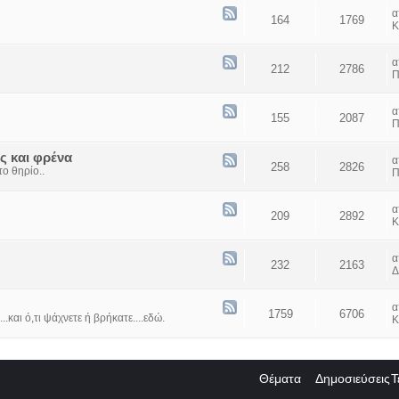
164
1769
Κ
212
2786
Π
155
2087
Π
ς και φρένα
258
2826
ο θηρίο..
Π
209
2892
Κ
232
2163
Δ
1759
6706
...και ό,τι ψάχνετε ή βρήκατε....εδώ.
Κ
Θέματα
Δημοσιεύσεις
Τ