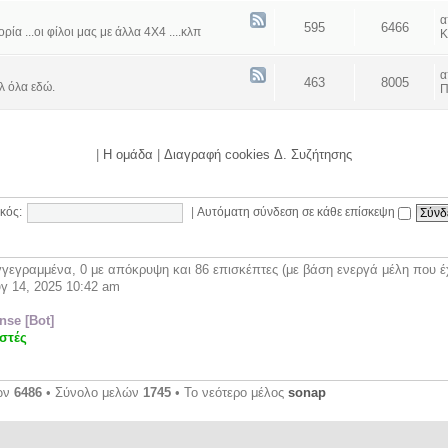
595
6466
α ...οι φίλοι μας με άλλα 4Χ4 ....κλπ
Κ
463
8005
λ όλα εδώ.
Π
|
Η ομάδα
|
Διαγραφή cookies Δ. Συζήτησης
κός:
|
Αυτόματη σύνδεση σε κάθε επίσκεψη
γεγραμμένα, 0 με απόκρυψη και 86 επισκέπτες (με βάση ενεργά μέλη που έχ
γ 14, 2025 10:42 am
se [Bot]
στές
ων
6486
• Σύνολο μελών
1745
• Το νεότερο μέλος
sonap