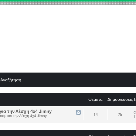
Αναζήτηση
Θέματα
Δημοσιεύσεις
Τ
για την Λέσχη 4x4 Jimny
14
25
ουμ και την Λέσχη 4χ4 Jimny .
Τ