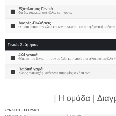
Εξοπλισμός Γενικά
Οτι δεν υπάγεται στις άλλες κατηγορίες
Αγορές-Πωλήσεις
Ό,τι σας πιάνει τον χώρο και δεν το θέλετε....και ό,τι ψάχνετε ή βρήκατε.
Γενικές Συζητήσεις
4X4 γενικά
Θέματα που δεν εμπίπτουν σε άλλη κατηγορία ...οι φίλοι μας με άλλα 4Χ
Παιδική χαρά
Χώρος αναψυχής , ανέκδοτα παροιμίες κτλ όλα εδώ.
|
Η ομάδα
|
Διαγ
ΣΎΝΔΕΣΗ
•
ΕΓΓΡΑΦΉ