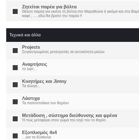
Ζητείται παρέα για βόλτα
Θέλετε παρέα για εκείνη τη βόλτα στο Μαραθώνα ή ακόμα και στα Βαρδο
καφέ ; ......εδώ θα βρείτε την παρέα !!
Τεχνικά και άλλα
Projects
Συγκεντρωμένες μετατροπές σε αυτοκίνητα μελών
Αναρτήσεις
το λιφτ...
Κινητήρες και Jimny
Τα άλογα...
Λάστιχα
Τα παπουτσάκια του θηρίου
Μετάδοση , σύστημα διεύθυνσης και φρένα
Ή πώς μεταφέρει στον χώμα την ισχύ του το θηρίο..
Εξοπλισμός 4x4
....για τα δύσκολα