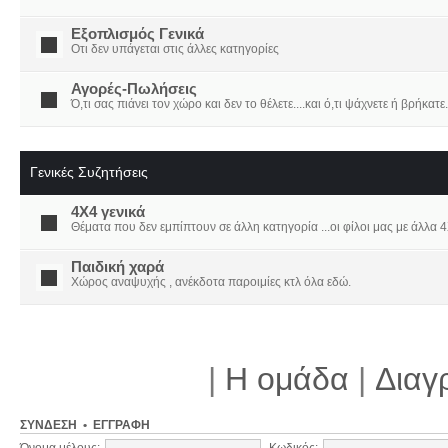
Εξοπλισμός Γενικά
Οτι δεν υπάγεται στις άλλες κατηγορίες
Αγορές-Πωλήσεις
Ό,τι σας πιάνει τον χώρο και δεν το θέλετε....και ό,τι ψάχνετε ή βρήκατε.
Γενικές Συζητήσεις
4X4 γενικά
Θέματα που δεν εμπίπτουν σε άλλη κατηγορία ...οι φίλοι μας με άλλα 4Χ
Παιδική χαρά
Χώρος αναψυχής , ανέκδοτα παροιμίες κτλ όλα εδώ.
|
Η ομάδα
|
Διαγ
ΣΎΝΔΕΣΗ
•
ΕΓΓΡΑΦΉ