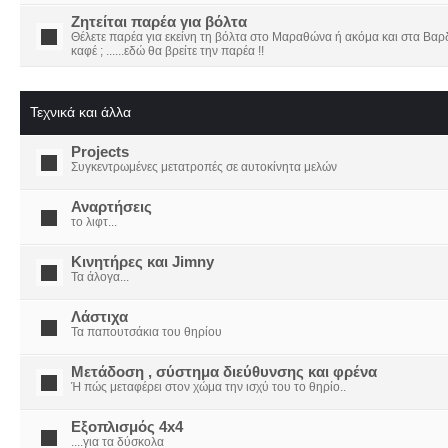
Ζητείται παρέα για βόλτα
Θέλετε παρέα για εκείνη τη βόλτα στο Μαραθώνα ή ακόμα και στα Βαρδο
καφέ ; ......εδώ θα βρείτε την παρέα !!
Τεχνικά και άλλα
Projects
Συγκεντρωμένες μετατροπές σε αυτοκίνητα μελών
Αναρτήσεις
το λιφτ...
Κινητήρες και Jimny
Τα άλογα...
Λάστιχα
Τα παπουτσάκια του θηρίου
Μετάδοση , σύστημα διεύθυνσης και φρένα
Ή πώς μεταφέρει στον χώμα την ισχύ του το θηρίο..
Εξοπλισμός 4x4
....για τα δύσκολα