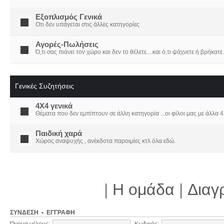
Εξοπλισμός Γενικά
Οτι δεν υπάγεται στις άλλες κατηγορίες
Αγορές-Πωλήσεις
Ό,τι σας πιάνει τον χώρο και δεν το θέλετε....και ό,τι ψάχνετε ή βρήκατε.
Γενικές Συζητήσεις
4X4 γενικά
Θέματα που δεν εμπίπτουν σε άλλη κατηγορία ...οι φίλοι μας με άλλα 4Χ
Παιδική χαρά
Χώρος αναψυχής , ανέκδοτα παροιμίες κτλ όλα εδώ.
|
Η ομάδα
|
Διαγ
ΣΎΝΔΕΣΗ
•
ΕΓΓΡΑΦΉ