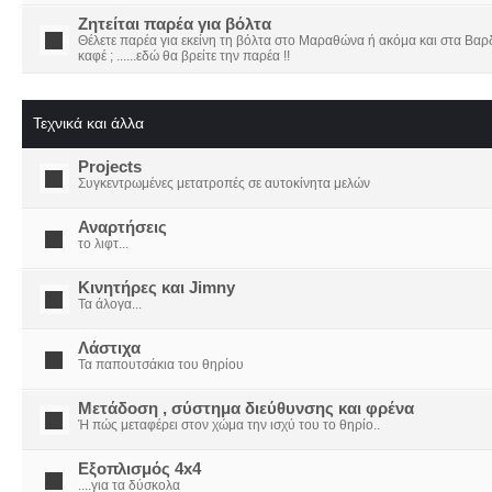
Ζητείται παρέα για βόλτα
Θέλετε παρέα για εκείνη τη βόλτα στο Μαραθώνα ή ακόμα και στα Βαρδο
καφέ ; ......εδώ θα βρείτε την παρέα !!
Τεχνικά και άλλα
Projects
Συγκεντρωμένες μετατροπές σε αυτοκίνητα μελών
Αναρτήσεις
το λιφτ...
Κινητήρες και Jimny
Τα άλογα...
Λάστιχα
Τα παπουτσάκια του θηρίου
Μετάδοση , σύστημα διεύθυνσης και φρένα
Ή πώς μεταφέρει στον χώμα την ισχύ του το θηρίο..
Εξοπλισμός 4x4
....για τα δύσκολα