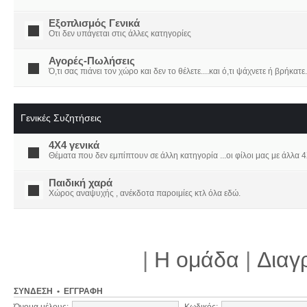
Εξοπλισμός Γενικά
Οτι δεν υπάγεται στις άλλες κατηγορίες
Αγορές-Πωλήσεις
Ό,τι σας πιάνει τον χώρο και δεν το θέλετε....και ό,τι ψάχνετε ή βρήκατε.
Γενικές Συζητήσεις
4X4 γενικά
Θέματα που δεν εμπίπτουν σε άλλη κατηγορία ...οι φίλοι μας με άλλα 4Χ
Παιδική χαρά
Χώρος αναψυχής , ανέκδοτα παροιμίες κτλ όλα εδώ.
|
Η ομάδα
|
Διαγ
ΣΎΝΔΕΣΗ
•
ΕΓΓΡΑΦΉ