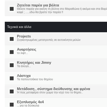
Ζητείται παρέα για βόλτα
Θέλετε παρέα για εκείνη τη βόλτα στο Μαραθώνα ή ακόμα και στα Βαρδο
καφέ ; ......εδώ θα βρείτε την παρέα !!
Τεχνικά και άλλα
Projects
Συγκεντρωμένες μετατροπές σε αυτοκίνητα μελών
Αναρτήσεις
το λιφτ...
Κινητήρες και Jimny
Τα άλογα...
Λάστιχα
Τα παπουτσάκια του θηρίου
Μετάδοση , σύστημα διεύθυνσης και φρένα
Ή πώς μεταφέρει στον χώμα την ισχύ του το θηρίο..
Εξοπλισμός 4x4
....για τα δύσκολα