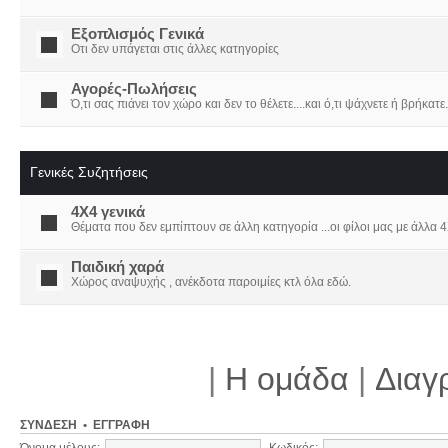
Εξοπλισμός Γενικά
Οτι δεν υπάγεται στις άλλες κατηγορίες
Αγορές-Πωλήσεις
Ό,τι σας πιάνει τον χώρο και δεν το θέλετε....και ό,τι ψάχνετε ή βρήκατε.
Γενικές Συζητήσεις
4X4 γενικά
Θέματα που δεν εμπίπτουν σε άλλη κατηγορία ...οι φίλοι μας με άλλα 4Χ
Παιδική χαρά
Χώρος αναψυχής , ανέκδοτα παροιμίες κτλ όλα εδώ.
|
Η ομάδα
|
Διαγ
ΣΎΝΔΕΣΗ
•
ΕΓΓΡΑΦΉ