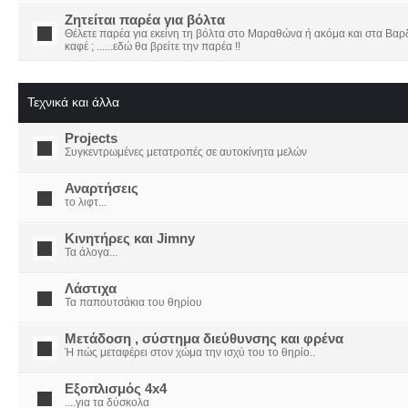
Ζητείται παρέα για βόλτα
Θέλετε παρέα για εκείνη τη βόλτα στο Μαραθώνα ή ακόμα και στα Βαρδο
καφέ ; ......εδώ θα βρείτε την παρέα !!
Τεχνικά και άλλα
Projects
Συγκεντρωμένες μετατροπές σε αυτοκίνητα μελών
Αναρτήσεις
το λιφτ...
Κινητήρες και Jimny
Τα άλογα...
Λάστιχα
Τα παπουτσάκια του θηρίου
Μετάδοση , σύστημα διεύθυνσης και φρένα
Ή πώς μεταφέρει στον χώμα την ισχύ του το θηρίο..
Εξοπλισμός 4x4
....για τα δύσκολα