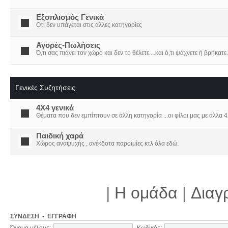
Εξοπλισμός Γενικά
Οτι δεν υπάγεται στις άλλες κατηγορίες
Αγορές-Πωλήσεις
Ό,τι σας πιάνει τον χώρο και δεν το θέλετε....και ό,τι ψάχνετε ή βρήκατε.
Γενικές Συζητήσεις
4X4 γενικά
Θέματα που δεν εμπίπτουν σε άλλη κατηγορία ...οι φίλοι μας με άλλα 4Χ
Παιδική χαρά
Χώρος αναψυχής , ανέκδοτα παροιμίες κτλ όλα εδώ.
|
Η ομάδα
|
Διαγ
ΣΎΝΔΕΣΗ
•
ΕΓΓΡΑΦΉ