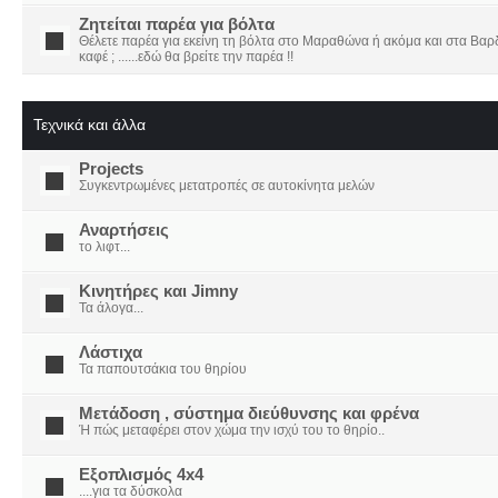
Ζητείται παρέα για βόλτα
Θέλετε παρέα για εκείνη τη βόλτα στο Μαραθώνα ή ακόμα και στα Βαρδο
καφέ ; ......εδώ θα βρείτε την παρέα !!
Τεχνικά και άλλα
Projects
Συγκεντρωμένες μετατροπές σε αυτοκίνητα μελών
Αναρτήσεις
το λιφτ...
Κινητήρες και Jimny
Τα άλογα...
Λάστιχα
Τα παπουτσάκια του θηρίου
Μετάδοση , σύστημα διεύθυνσης και φρένα
Ή πώς μεταφέρει στον χώμα την ισχύ του το θηρίο..
Εξοπλισμός 4x4
....για τα δύσκολα