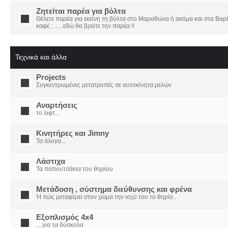
Ζητείται παρέα για βόλτα
Θέλετε παρέα για εκείνη τη βόλτα στο Μαραθώνα ή ακόμα και στα Βαρδο
καφέ ; ......εδώ θα βρείτε την παρέα !!
Τεχνικά και άλλα
Projects
Συγκεντρωμένες μετατροπές σε αυτοκίνητα μελών
Αναρτήσεις
το λιφτ...
Κινητήρες και Jimny
Τα άλογα...
Λάστιχα
Τα παπουτσάκια του θηρίου
Μετάδοση , σύστημα διεύθυνσης και φρένα
Ή πώς μεταφέρει στον χώμα την ισχύ του το θηρίο..
Εξοπλισμός 4x4
....για τα δύσκολα