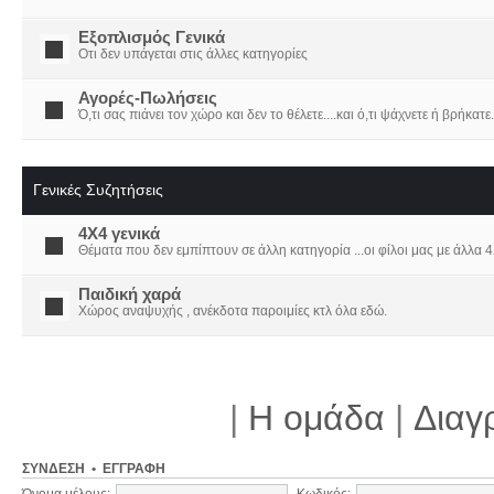
Εξοπλισμός Γενικά
Οτι δεν υπάγεται στις άλλες κατηγορίες
Αγορές-Πωλήσεις
Ό,τι σας πιάνει τον χώρο και δεν το θέλετε....και ό,τι ψάχνετε ή βρήκατε.
Γενικές Συζητήσεις
4X4 γενικά
Θέματα που δεν εμπίπτουν σε άλλη κατηγορία ...οι φίλοι μας με άλλα 4Χ
Παιδική χαρά
Χώρος αναψυχής , ανέκδοτα παροιμίες κτλ όλα εδώ.
|
Η ομάδα
|
Διαγ
ΣΎΝΔΕΣΗ
•
ΕΓΓΡΑΦΉ