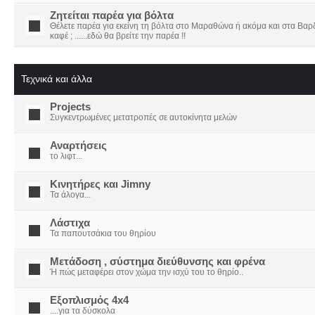
Ζητείται παρέα για βόλτα
Θέλετε παρέα για εκείνη τη βόλτα στο Μαραθώνα ή ακόμα και στα Βαρδο
καφέ ; ......εδώ θα βρείτε την παρέα !!
Τεχνικά και άλλα
Projects
Συγκεντρωμένες μετατροπές σε αυτοκίνητα μελών
Αναρτήσεις
το λιφτ...
Κινητήρες και Jimny
Τα άλογα...
Λάστιχα
Τα παπουτσάκια του θηρίου
Μετάδοση , σύστημα διεύθυνσης και φρένα
Ή πώς μεταφέρει στον χώμα την ισχύ του το θηρίο..
Εξοπλισμός 4x4
....για τα δύσκολα