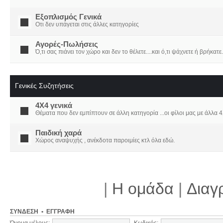
Εξοπλισμός Γενικά
Οτι δεν υπάγεται στις άλλες κατηγορίες
Αγορές-Πωλήσεις
Ό,τι σας πιάνει τον χώρο και δεν το θέλετε....και ό,τι ψάχνετε ή βρήκατε.
Γενικές Συζητήσεις
4X4 γενικά
Θέματα που δεν εμπίπτουν σε άλλη κατηγορία ...οι φίλοι μας με άλλα 4Χ
Παιδική χαρά
Χώρος αναψυχής , ανέκδοτα παροιμίες κτλ όλα εδώ.
|
Η ομάδα
|
Διαγ
ΣΎΝΔΕΣΗ
•
ΕΓΓΡΑΦΉ