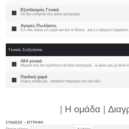
Εξοπλισμός Γενικά
Οτι δεν υπάγεται στις άλλες κατηγορίες
Αγορές-Πωλήσεις
Ό,τι σας πιάνει τον χώρο και δεν το θέλετε....και ό,τι ψάχνετε ή βρήκατε.
Γενικές Συζητήσεις
4X4 γενικά
Θέματα που δεν εμπίπτουν σε άλλη κατηγορία ...οι φίλοι μας με άλλα 4Χ
Παιδική χαρά
Χώρος αναψυχής , ανέκδοτα παροιμίες κτλ όλα εδώ.
|
Η ομάδα
|
Διαγ
ΣΎΝΔΕΣΗ
•
ΕΓΓΡΑΦΉ