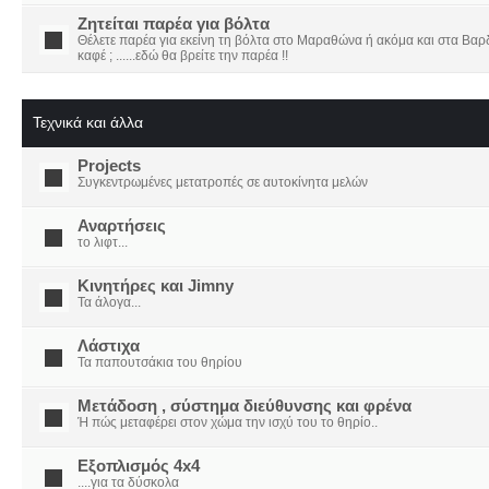
Ζητείται παρέα για βόλτα
Θέλετε παρέα για εκείνη τη βόλτα στο Μαραθώνα ή ακόμα και στα Βαρδο
καφέ ; ......εδώ θα βρείτε την παρέα !!
Τεχνικά και άλλα
Projects
Συγκεντρωμένες μετατροπές σε αυτοκίνητα μελών
Αναρτήσεις
το λιφτ...
Κινητήρες και Jimny
Τα άλογα...
Λάστιχα
Τα παπουτσάκια του θηρίου
Μετάδοση , σύστημα διεύθυνσης και φρένα
Ή πώς μεταφέρει στον χώμα την ισχύ του το θηρίο..
Εξοπλισμός 4x4
....για τα δύσκολα